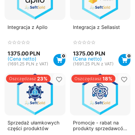
Integracja z Apilo
Integracja z Sellasist
1375.00
PLN
1375.00
PLN
(Cena netto)
(Cena netto)
(
1691.25
PLN
z VAT)
(
1691.25
PLN
z VAT)
23%
18%
Oszczędzasz
Oszczędzasz
Sprzedaż ułamkowych
Promocje - rabat na
części produktów
produkty sprzedawców
(vendorów)