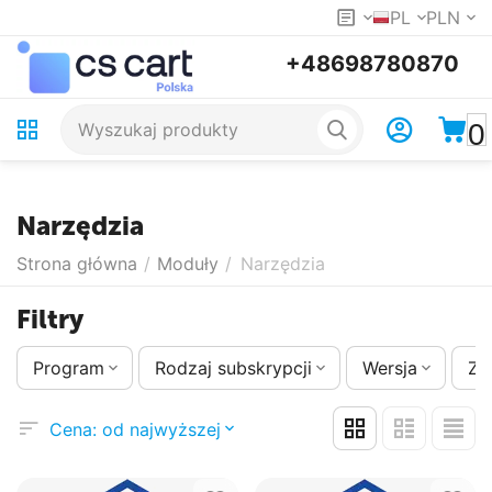
PL
PLN
+48698780870
0
Narzędzia
Strona główna
/
Moduły
/
Narzędzia
Filtry
Program
Rodzaj subskrypcji
Wersja
Zm
Cena: od najwyższej