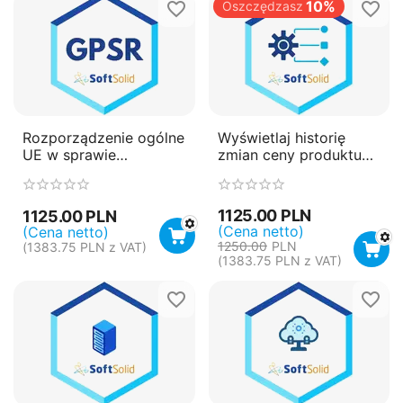
10%
Oszczędzasz
Rozporządzenie ogólne
Wyświetlaj historię
UE w sprawie
zmian ceny produktu
bezpieczeństwa
(dyrektywa Omnibus)
produktów (GPSR)
1125.00
PLN
1125.00
PLN
(Cena netto)
(Cena netto)
1250.00
PLN
(
1383.75
PLN
z VAT)
(
1383.75
PLN
z VAT)