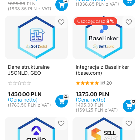
1995.00
PLN
(
1838.85
PLN
z VAT)
(
1838.85
PLN
z VAT)
8%
Oszczędzasz
Dane strukturalne
Integracja z Baselinker
JSONLD, GEO
(base.com)
20
1375.00
PLN
1450.00
PLN
(Cena netto)
(Cena netto)
1495.00
PLN
(
1783.50
PLN
z VAT)
(
1691.25
PLN
z VAT)