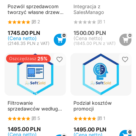
Pozwól sprzedawcom
Integracja z
tworzyć własne drzewo
SalesManago
kategorii
2
1
1745.00
PLN
1500.00
PLN
(Cena netto)
(Cena netto)
(
2146.35
PLN
z VAT)
(
1845.00
PLN
z VAT)
25%
Oszczędzasz
Filtrowanie
Podział kosztów
sprzedawców według
promocji
określonych kryteriów
5
1
1495.00
PLN
1495.00
PLN
(Cena netto)
(Cena netto)