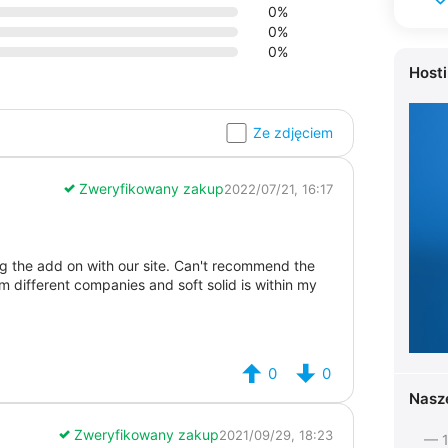
0%
0%
0%
Host
Ze zdjęciem
Zweryfikowany zakup
2022/07/21, 16:17
ing the add on with our site. Can't recommend the
different companies and soft solid is within my
0
0
Nasz
Zweryfikowany zakup
2021/09/29, 18:23
— 1