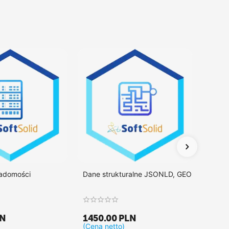
iadomości
Dane strukturalne JSONLD, GEO
Integr
LN
1450.00
PLN
1375
(Cena netto)
(Cena 