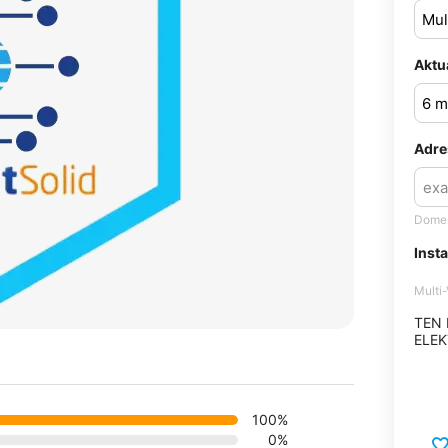
Aktu
Adre
Domen
Inst
Multi
TEN
ELEK
100%
0%