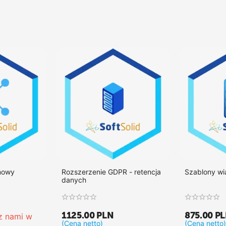
mowy
Rozszerzenie GDPR - retencja
Szablony w
danych
1125.00
PLN
875.00
P
 z nami w 
(Cena netto)
(Cena netto)