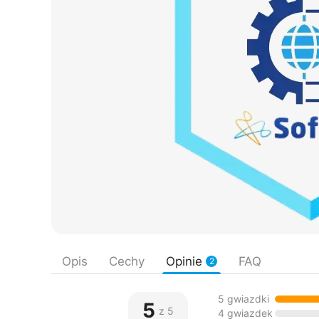
Opis
Cechy
Opinie
FAQ
2
5 gwiazdki
5
z 5
4 gwiazdek