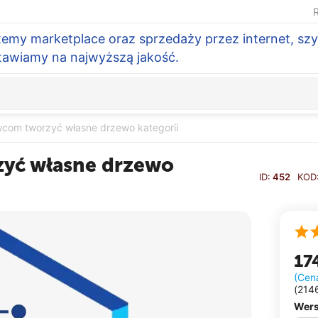
R
temy marketplace oraz sprzedaży przez internet, szy
Stawiamy na najwyższą jakość.
com tworzyć własne drzewo kategorii
yć własne drzewo
ID:
452
KOD
17
(Cen
(
214
Wers