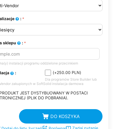
alizacje
:
s sklepu
:
a(y) instalacji programu oddzielone przecinkiem
(+
250.00
PLN
)
alacja
:
Dla programów Store Builder lub
-Vendor zakupionych w SoftSolid instalacja darmowa
 PRODUKT JEST DYSTYBUOWANY W POSTACI
TRONICZNEJ (PLIK DO POBRANIA).
DO KOSZYKA
Zadaj pytanie
Dodaj do listy życzeń
Porównaj