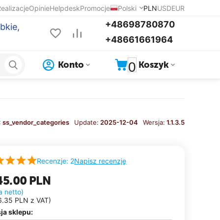
ealizacje
Opinie
Helpdesk
Promocje
Polski
PLN
USD
EUR
+48698780870
bkie,
+48661661964
0
Konto
Koszyk
:
ss_vendor_categories
Update:
2025-12-04
Wersja:
1.1.3.5
Napisz recenzję
Recenzje: 2
45.00
PLN
a netto)
6.35
PLN
z VAT)
ja sklepu: