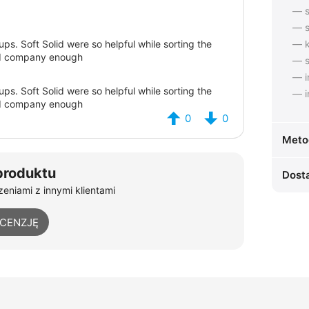
— s
— s
ps. Soft Solid were so helpful while sorting the
— k
nd company enough
— s
— i
ps. Soft Solid were so helpful while sorting the
— i
nd company enough
0
0
Meto
produktu
Dost
eniami z innymi klientami
ECENZJĘ