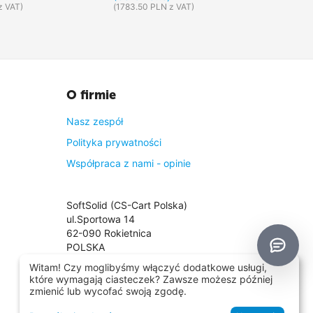
z VAT)
(
1783.50
PLN
z VAT)
(
1691.2
O firmie
Nasz zespół
Polityka prywatności
Współpraca z nami - opinie
SoftSolid (CS-Cart Polska)
ul.Sportowa 14
62-090 Rokietnica
POLSKA
NIP: PL8421361047
Witam! Czy moglibyśmy włączyć dodatkowe usługi,
Tel:
+48 661 661 964
które wymagają ciasteczek? Zawsze możesz później
Tel:
+48 698 780 870
zmienić lub wycofać swoją zgodę.