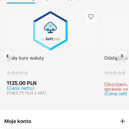
Stały kurs waluty
Odstąpien
1125.00
PLN
[Skontaktuj
(Cena netto)
sprawie ce
(
1383.75
PLN
z VAT)
(Cena nett
Moje konto