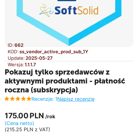
ID:
662
KOD:
ss_vendor_active_prod_sub_1Y
Update:
2025-05-27
Wersja:
1.1.1.7
Pokazuj tylko sprzedawców z
aktywnymi produktami - płatność
roczna (subskrypcja)
Recenzje: 1
Napisz recenzję
175.00
PLN
/rok
(Cena netto)
(
215.25
PLN
z VAT)