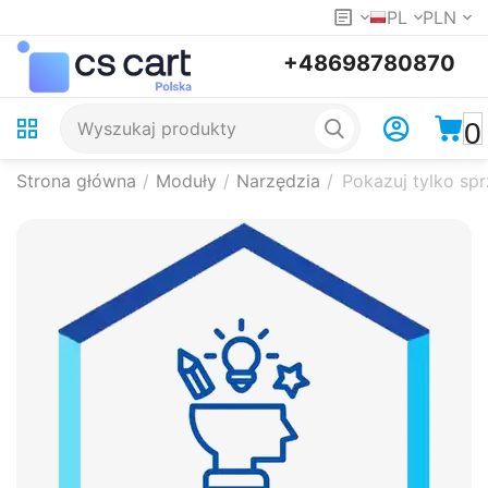
PL
PLN
+48698780870
0
Strona główna
/
Moduły
/
Narzędzia
/
Pokazuj tylko sp