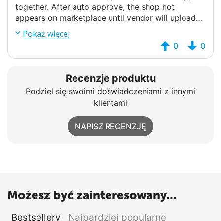
together. After auto approve, the shop not
appears on marketplace until vendor will upload
your setup amount of products. This automation
Pokaż więcej
helps save vendors and yours time. Must have.
0
0
Recenzje produktu
Podziel się swoimi doświadczeniami z innymi
klientami
NAPISZ RECENZJĘ
Możesz być zainteresowany...
Bestsellery
Najbardziej popularne