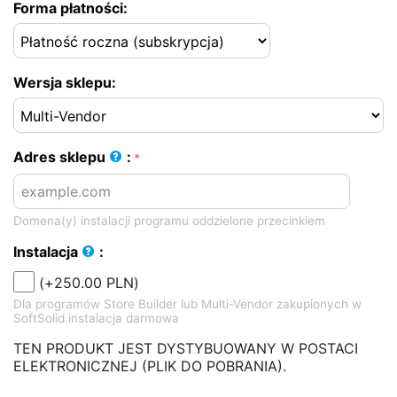
Forma płatności:
Wersja sklepu:
Adres sklepu
:
Domena(y) instalacji programu oddzielone przecinkiem
Instalacja
:
(+
250.00
PLN
)
Dla programów Store Builder lub Multi-Vendor zakupionych w
SoftSolid instalacja darmowa
TEN PRODUKT JEST DYSTYBUOWANY W POSTACI
ELEKTRONICZNEJ (PLIK DO POBRANIA).