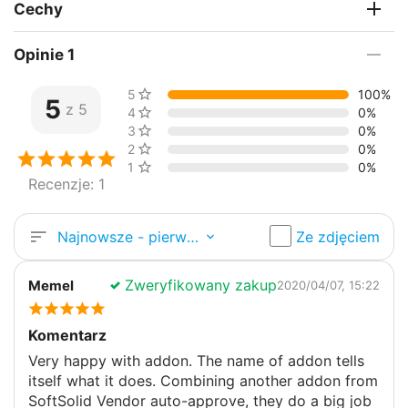
Cechy
Opinie 1
5 gwiazdki
100%
5
z 5
4 gwiazdek
0%
3 gwiazdek
0%
2 gwiazdek
0%
1 gwiazdki
0%
Recenzje: 1
Najnowsze - pierwsze
Ze zdjęciem
Zweryfikowany zakup
Memel
2020/04/07, 15:22
Komentarz
Very happy with addon. The name of addon tells
itself what it does. Combining another addon from
SoftSolid Vendor auto-approve, they do a big job