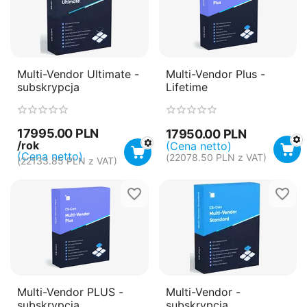
Multi-Vendor Ultimate -
Multi-Vendor Plus -
subskrypcja
Lifetime
17995.00
PLN
17950.00
PLN
/rok
(Cena netto)
(Cena netto)
(
22078.50
PLN
z VAT)
(
22133.85
PLN
z VAT)
Multi-Vendor PLUS -
Multi-Vendor -
subskrypcja
subskrypcja