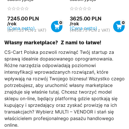
7245.00
PLN
3625.00
PLN
/rok
/rok
(Cena netto)
(Cena netto)
(
8911.35
PLN
z VAT)
(
4458.75
PLN
z VAT)
Własny marketplace? Z nami to łatwe!
CS-Cart Polska pozwoli rozwinąć Twój startup za
sprawą idealnie dopasowanego oprogramowania.
Różne narzędzia odpowiadają poziomowi
intensyfikacji wprowadzanych rozwiązań, które
wpływają na rozwój Twojego biznesu! Wszystko czego
potrzebujesz, aby uruchomić własny marketplace
znajduje się właśnie tutaj. Chcesz tworzyć model
sklepu on-line, będący platformą gdzie spotkają się
kupujący i sprzedający oraz zyskać prowizję na ich
transakcjach? Wybierz MULTI – VENDOR i stań się
właścicielem profesjonalnego pasażu handlowego
online.