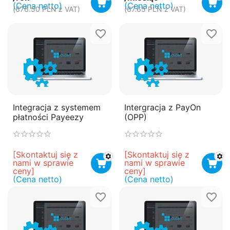
(Cena netto)
(Cena netto)
(
676.50
PLN
z VAT)
(
67.65
PLN
z VAT)
Integracja z systemem
Intergracja z PayOn
płatności Payeezy
(OPP)
[Skontaktuj się z 
[Skontaktuj się z 
nami w sprawie 
nami w sprawie 
ceny]
ceny]
(Cena netto)
(Cena netto)