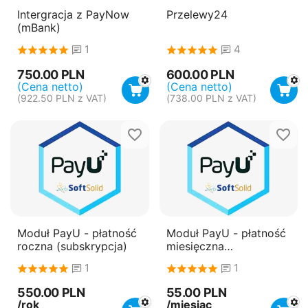
Intergracja z PayNow
Przelewy24
(mBank)
1
4
750.00
PLN
600.00
PLN
(Cena netto)
(Cena netto)
(
922.50
PLN
z VAT)
(
738.00
PLN
z VAT)
Moduł PayU - płatność
Moduł PayU - płatność
roczna (subskrypcja)
miesięczna
(subskrypcja)
1
1
550.00
PLN
55.00
PLN
/rok
/miesiąc