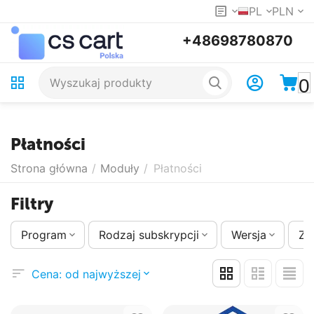
PL
PLN
+48698780870
0
Płatności
Strona główna
/
Moduły
/
Płatności
Filtry
Program
Rodzaj subskrypcji
Wersja
Zm
Cena: od najwyższej