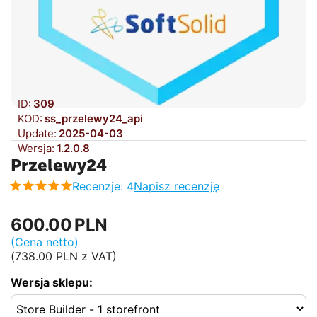
ID:
309
KOD:
ss_przelewy24_api
Update:
2025-04-03
Wersja:
1.2.0.8
Przelewy24
Recenzje: 4
Napisz recenzję
600.00
PLN
(Cena netto)
(
738.00
PLN
z VAT)
Wersja sklepu: