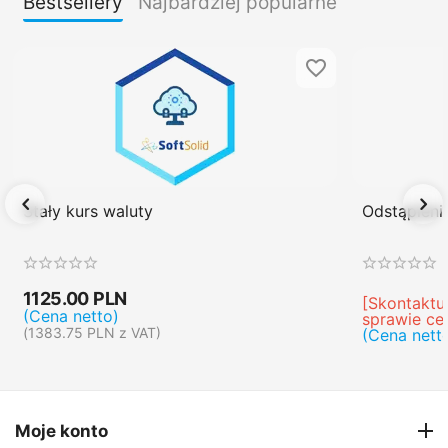
Bestsellery
Najbardziej popularne
Stały kurs waluty
Odstąpien
1125.00
PLN
[Skontaktuj
(Cena netto)
sprawie ce
(
1383.75
PLN
z VAT)
(Cena nett
Moje konto