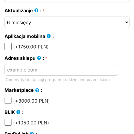
Aktualizacje
:
Aplikacja mobilna
:
(+
1750.00
PLN
)
Adres sklepu
:
Domena(y) instalacji programu oddzielone przecinkiem
Marketplace
:
(+
3000.00
PLN
)
BLIK
:
(+
1050.00
PLN
)
PayByLink
: