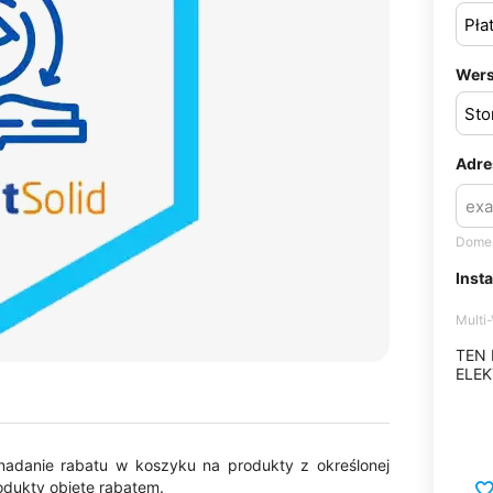
Wers
Adre
Domen
Inst
Multi
TEN
ELEK
nadanie rabatu w koszyku na produkty z określonej
rodukty objęte rabatem.