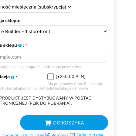
ja sklepu:
s sklepu
:
a(y) instalacji programu oddzielone przecinkiem
(+
250.00
PLN
)
alacja
:
Dla programów Store Builder lub
-Vendor zakupionych w SoftSolid instalacja darmowa
 PRODUKT JEST DYSTYBUOWANY W POSTACI
TRONICZNEJ (PLIK DO POBRANIA).
DO KOSZYKA
Zadaj pytanie
Dodaj do listy życzeń
Porównaj