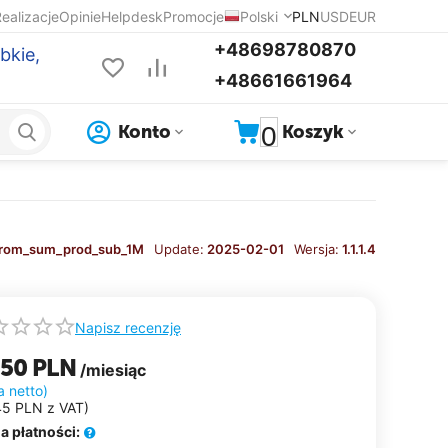
ealizacje
Opinie
Helpdesk
Promocje
Polski
PLN
USD
EUR
+48698780870
bkie,
+48661661964
0
Konto
Koszyk
rom_sum_prod_sub_1M
Update:
2025-02-01
Wersja:
1.1.1.4
Napisz recenzję
.50
PLN
/miesiąc
a netto)
45
PLN
z VAT)
a płatności: