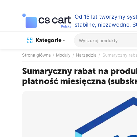
Od 15 lat tworzymy sys
stabilne, niezawodne. 
Kategorie
Strona główna
Moduły
Narzędzia
Sumaryczny rabat
/
/
/
Sumaryczny rabat na produk
płatność miesięczna (subsk