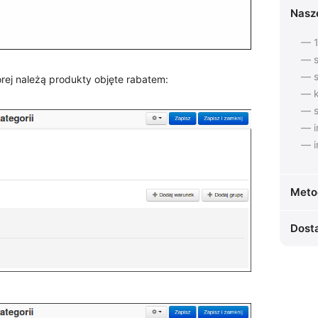
Nasz
— 1
— s
— s
rej należą produkty objęte rabatem:
— k
— s
— i
— i
Meto
Dost