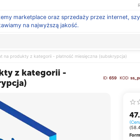
R
temy marketplace oraz sprzedaży przez internet, szy
Stawiamy na najwyższą jakość.
 na produkty z kategorii - płatność miesięczna (subskrypcja)
ty z kategorii -
ID:
659
KOD:
ss_p
rypcja)
47
(Cen
(
58.
Form