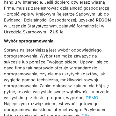
handlu w Internecie. Jeśli dopiero otwierasz własną
firmę, musisz zarejestrować działalność gospodarczą
- zrobić wpis w Krajowym Rejestrze Sądowym lub do
Ewidencji Działalności Gospodarczej, uzyskać
REGON
w Urzędzie Statystycznym, załatwić formalności w
Urzędzie Skarbowym i
ZUS
-ie.
Wybór oprogramowania
Sprawą najistotniejszą jest wybór odpowiedniego
oprogramowania. Wybór ten może zaważyć na
sukcesie lub porażce Twojego sklepu. Upewnij się co
dana firma tak naprawdę oferuje w standardzie
oprogramowania, czy nie ma ukrytych kosztów, jak
wygląda pomoc techniczna, możliwości rozwoju
oprogramowania. Zanim dokonasz zakupu nie bój się
pytać, rozwiej wszystkie swoje wątpliwości, a przede
wszystkim przetestuj program, wypróbuj
DEMO
.
Najlepszym rozwiązaniem jest wybór gotowego
oprogramowania sklepu internetowego. Przykładem
takich rozwiązań jest oprogramowanie
CS-