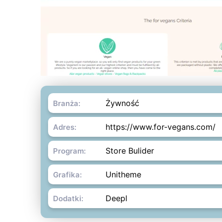
Żywność
Branża:
https://www.for-vegans.com/
Adres:
Store Bulider
Program:
Unitheme
Grafika:
Deepl
Dodatki: