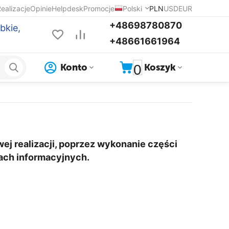
ealizacje
Opinie
Helpdesk
Promocje
Polski
PLN
USD
EUR
+48698780870
bkie,
+48661661964
0
Konto
Koszyk
ej realizacji, poprzez wykonanie części
ach informacyjnych.