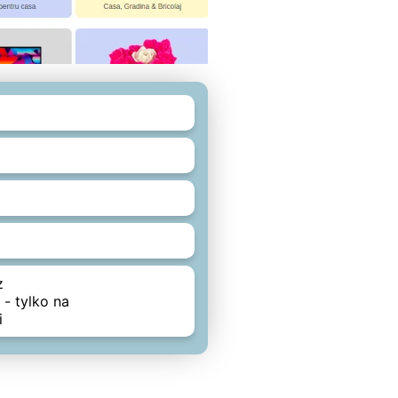
z
- tylko na
i