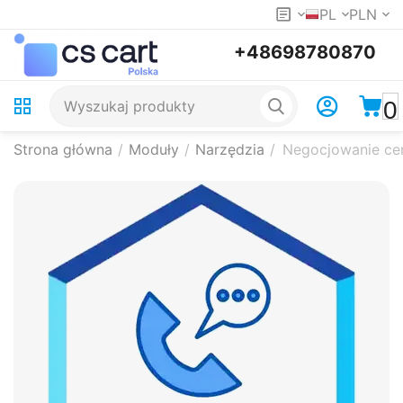
PL
PLN
+48698780870
0
Strona główna
/
Moduły
/
Narzędzia
/
Negocjowanie ce