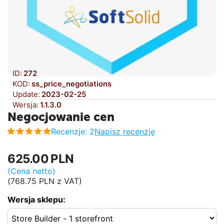
ID:
272
KOD:
ss_price_negotiations
Update:
2023-02-25
Wersja:
1.1.3.0
Negocjowanie cen
Recenzje: 2
Napisz recenzję
625.00
PLN
(Cena netto)
(
768.75
PLN
z VAT)
Wersja sklepu: