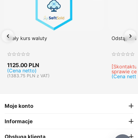
Stały kurs waluty
Odstąpien
1125.00
PLN
[Skontaktuj
(Cena netto)
sprawie ce
(
1383.75
PLN
z VAT)
(Cena nett
Moje konto
Informacje
Obsługa klienta