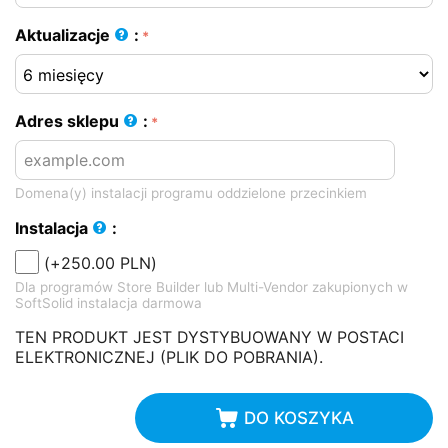
Aktualizacje
:
Adres sklepu
:
Domena(y) instalacji programu oddzielone przecinkiem
Instalacja
:
(+
250.00
PLN
)
Dla programów Store Builder lub Multi-Vendor zakupionych w
SoftSolid instalacja darmowa
TEN PRODUKT JEST DYSTYBUOWANY W POSTACI
ELEKTRONICZNEJ (PLIK DO POBRANIA).
DO KOSZYKA