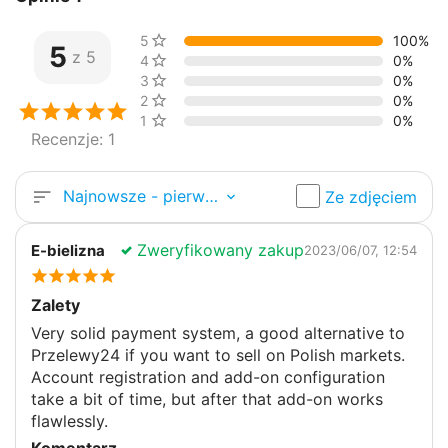
5 gwiazdki
100%
5
z 5
4 gwiazdek
0%
3 gwiazdek
0%
2 gwiazdek
0%
1 gwiazdki
0%
Recenzje: 1
Najnowsze - pierwsze
Ze zdjęciem
Zweryfikowany zakup
E-bielizna
2023/06/07, 12:54
Zalety
Very solid payment system, a good alternative to
Przelewy24 if you want to sell on Polish markets.
Account registration and add-on configuration
take a bit of time, but after that add-on works
flawlessly.
Komentarz