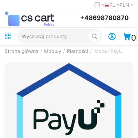
PL
PLN
+48698780870
0
Strona główna
/
Moduły
/
Płatności
/
Moduł PayU