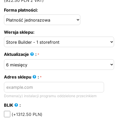
(
922.50
PLN
z VAT)
Forma płatności:
Wersja sklepu:
Aktualizacje
:
Adres sklepu
:
Domena(y) instalacji programu oddzielone przecinkiem
BLIK
:
(+
1312.50
PLN
)