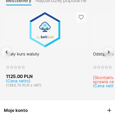
Bestsellery
Najbardziej popularne
Stały kurs waluty
Odstąpien
1125.00
PLN
[Skontaktuj
(Cena netto)
sprawie ce
(
1383.75
PLN
z VAT)
(Cena nett
Moje konto