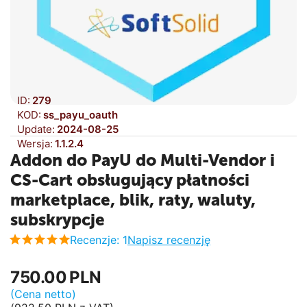
ID:
279
KOD:
ss_payu_oauth
Update:
2024-08-25
Wersja:
1.1.2.4
Addon do PayU do Multi-Vendor i
CS-Cart obsługujący płatności
marketplace, blik, raty, waluty,
subskrypcje
Recenzje: 1
Napisz recenzję
750.00
PLN
(Cena netto)