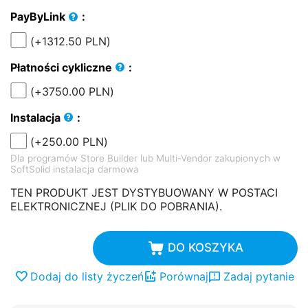
PayByLink
:
(+
1312.50
PLN
)
Płatności cykliczne
:
(+
3750.00
PLN
)
Instalacja
:
(+
250.00
PLN
)
Dla programów Store Builder lub Multi-Vendor zakupionych w
SoftSolid instalacja darmowa
TEN PRODUKT JEST DYSTYBUOWANY W POSTACI
ELEKTRONICZNEJ (PLIK DO POBRANIA).
DO KOSZYKA
Dodaj do listy życzeń
Porównaj
Zadaj pytanie