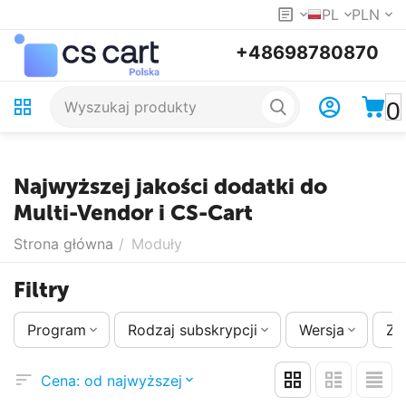
PL
PLN
+48698780870
0
Najwyższej jakości dodatki do
Multi-Vendor i CS-Cart
Strona główna
/
Moduły
Filtry
Program
Rodzaj subskrypcji
Wersja
Zm
Cena: od najwyższej