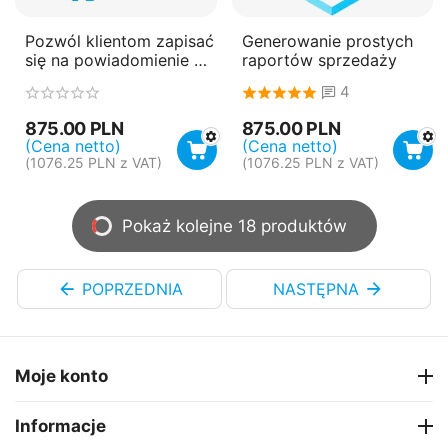
Pozwól klientom zapisać
Generowanie prostych
się na powiadomienie o
raportów sprzedaży
ponowym złożeniu
4
zamówienia
875.00
PLN
875.00
PLN
(Cena netto)
(Cena netto)
(
1076.25
PLN
z VAT)
(
1076.25
PLN
z VAT)
Pokaż kolejne 18 produktów
POPRZEDNIA
NASTĘPNA
Moje konto
Informacje