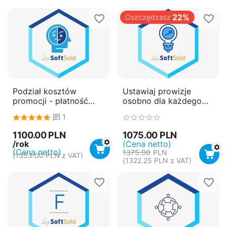
22%
Oszczędzasz
Podział kosztów
Ustawiaj prowizje
promocji - płatność
osobno dla każdego
roczna (subskrypcja)
produktu
1
1100.00
PLN
1075.00
PLN
/rok
(Cena netto)
(Cena netto)
1375.00
PLN
(
1353.00
PLN
z VAT)
(
1322.25
PLN
z VAT)