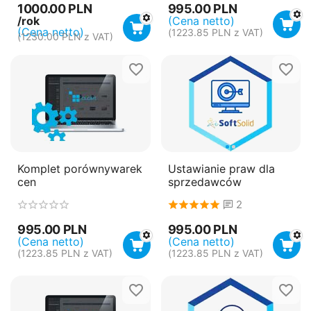
1000.00
PLN
995.00
PLN
/rok
(Cena netto)
(Cena netto)
(
1223.85
PLN
z VAT)
(
1230.00
PLN
z VAT)
Komplet porównywarek
Ustawianie praw dla
cen
sprzedawców
2
995.00
PLN
995.00
PLN
(Cena netto)
(Cena netto)
(
1223.85
PLN
z VAT)
(
1223.85
PLN
z VAT)