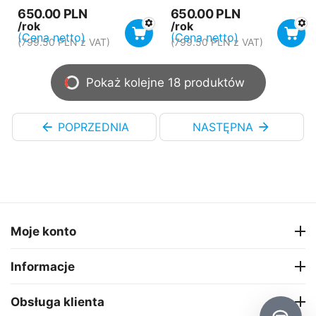
650.00
PLN
650.00
PLN
/rok
/rok
(Cena netto)
(Cena netto)
(
799.50
PLN
z VAT)
(
799.50
PLN
z VAT)
Pokaż kolejne 18 produktów
POPRZEDNIA
NASTĘPNA
Moje konto
Informacje
Obsługa klienta