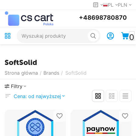
PL
PLN
+48698780870
0
SoftSolid
Strona główna
/
Brands
/
SoftSolid
Filtry
Cena: od najwyższej