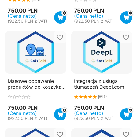
promocjami
750.00
PLN
750.00
PLN
(Cena netto)
(Cena netto)
(
922.50
PLN
z VAT)
(
922.50
PLN
z VAT)
Masowe dodawanie
Integracja z usługą
produktów do koszyka z
tłumaczeń Deepl.com
pliku CSV/XML
9
750.00
PLN
750.00
PLN
(Cena netto)
(Cena netto)
(
922.50
PLN
z VAT)
(
922.50
PLN
z VAT)