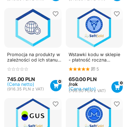
Promocja na produkty w
Wstawki kodu w sklepie
zależności od ich stanu
- płatność roczna
magazynowego
(subskrypcja)
5
650.00
PLN
745.00
PLN
/rok
(Cena netto)
(Cena netto)
(
916.35
PLN
z VAT)
(
799.50
PLN
z VAT)