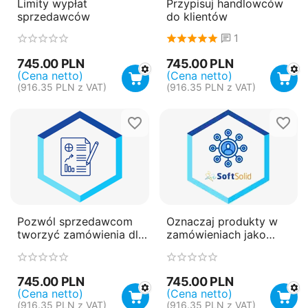
Limity wypłat
Przypisuj handlowców
sprzedawców
do klientów
1
745.00
PLN
745.00
PLN
(Cena netto)
(Cena netto)
(
916.35
PLN
z VAT)
(
916.35
PLN
z VAT)
Pozwól sprzedawcom
Oznaczaj produkty w
tworzyć zamówienia dla
zamówieniach jako
wszystkich klientów
zarezerwowane
745.00
PLN
745.00
PLN
(Cena netto)
(Cena netto)
(
916.35
PLN
z VAT)
(
916.35
PLN
z VAT)