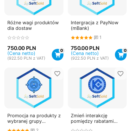
Różne wagi produktów
Intergracja z PayNow
dla dostaw
(mBank)
1
750.00
PLN
750.00
PLN
(Cena netto)
(Cena netto)
(
922.50
PLN
z VAT)
(
922.50
PLN
z VAT)
Promocja na produkty z
Zmień interakcję
wybranej grupy
pomiędzy rabatami
produktów
ilościowymi i
2