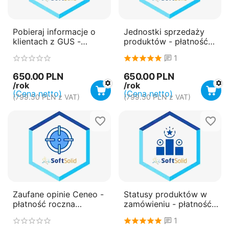
Pobieraj informacje o
Jednostki sprzedaży
klientach z GUS -
produktów - płatność
płatność roczna
roczna (subskrypcja)
1
(subskrypcja)
650.00
PLN
650.00
PLN
/rok
/rok
(Cena netto)
(Cena netto)
(
799.50
PLN
z VAT)
(
799.50
PLN
z VAT)
Zaufane opinie Ceneo -
Statusy produktów w
płatność roczna
zamówieniu - płatność
(subskrypcja)
roczna (subskrypcja)
1