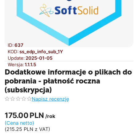
ID:
637
KOD:
ss_edp_info_sub_1Y
Update:
2025-01-05
Wersja:
1.1.1.5
Dodatkowe informacje o plikach do
pobrania - płatność roczna
(subskrypcja)
Napisz recenzję
175.00
PLN
/rok
(Cena netto)
(
215.25
PLN
z VAT)