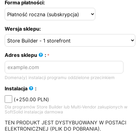
Forma płatności:
Wersja sklepu:
Adres sklepu
:
Domena(y) instalacji programu oddzielone przecinkiem
Instalacja
:
(+
250.00
PLN
)
Dla programów Store Builder lub Multi-Vendor zakupionych w
SoftSolid instalacja darmowa
TEN PRODUKT JEST DYSTYBUOWANY W POSTACI
ELEKTRONICZNEJ (PLIK DO POBRANIA).