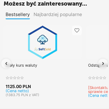
Możesz być zainteresowany...
Bestsellery
Najbardziej popularne
Stały kurs waluty
Odstąpien
1125.00
PLN
[Skontaktuj
(Cena netto)
sprawie ce
(
1383.75
PLN
z VAT)
(Cena nett