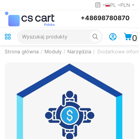
PL
PLN
+48698780870
0
Strona główna
/
Moduły
/
Narzędzia
/
Dodatkowe inform