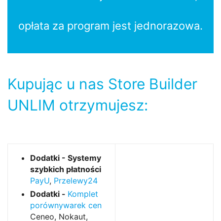
opłata za program jest jednorazowa.
Kupując u nas Store Builder
UNLIM otrzymujesz:
Dodatki - Systemy
szybkich płatności
PayU
,
Przelewy24
Dodatki -
Komplet
porównywarek cen
Ceneo, Nokaut,