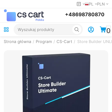
PL
PLN
+48698780870
0
Strona główna
/
Program
/
CS-Cart
/
Store Builder UNLI