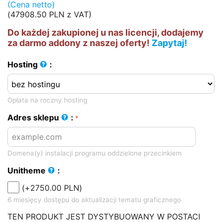
(Cena netto)
(
47908.50
PLN
z VAT)
Do każdej zakupionej u nas licencji, dodajemy
za darmo addony z naszej oferty!
Zapytaj!
Hosting
:
Opłata na roczny hosting
Adres sklepu
:
Domena(y) instalacji programu oddzielone przecinkiem
Unitheme
:
(+
2750.00
PLN
)
6 miesięcy dostępu do aktualizacji tematu graficznego
TEN PRODUKT JEST DYSTYBUOWANY W POSTACI