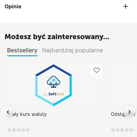
Opinie
Możesz być zainteresowany...
Bestsellery
Najbardziej popularne
Stały kurs waluty
Odstąpien