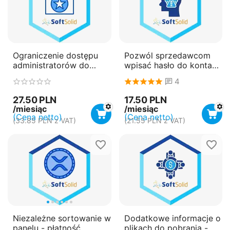
Ograniczenie dostępu
Pozwól sprzedawcom
administratorów do
wpisać hasło do konta
wybranych statusów
przy rejestracji -
4
zamówień - płatność
płatność miesięczna
miesięczna
(subskrypcja)
27.50
PLN
17.50
PLN
(subskrypcja)
/miesiąc
/miesiąc
(Cena netto)
(Cena netto)
(
33.85
PLN
z VAT)
(
21.55
PLN
z VAT)
Niezależne sortowanie w
Dodatkowe informacje o
panelu - płatność
plikach do pobrania -