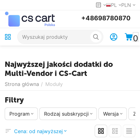
PL
PLN
+48698780870
0
Najwyższej jakości dodatki do
Multi-Vendor i CS-Cart
Strona główna
/
Moduły
Filtry
Program
Rodzaj subskrypcji
Wersja
Zm
Cena: od najwyższej