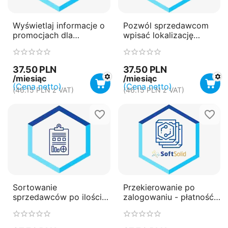
Wyświetlaj informacje o
Pozwól sprzedawcom
promocjach dla
wpisać lokalizację
produktów - płatność
Google Maps przy
miesięczna
rejestracji - płatność
(subskrypcja)
miesięczna
37.50
PLN
37.50
PLN
(subskrypcja)
/miesiąc
/miesiąc
(Cena netto)
(Cena netto)
(
46.15
PLN
z VAT)
(
46.15
PLN
z VAT)
Sortowanie
Przekierowanie po
sprzedawców po ilości
zalogowaniu - płatność
sprzedawanych
miesięczna
produktów - płatność
(subskrypcja)
miesięczna