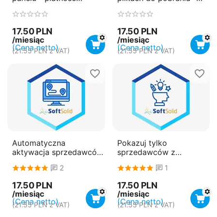
miesięczna
płatność miesięczna
(subskrypcja)
(subskrypcja)
17.50
PLN
17.50
PLN
/miesiąc
/miesiąc
(Cena netto)
(Cena netto)
(
21.55
PLN
z VAT)
(
21.55
PLN
z VAT)
Automatyczna
Pokazuj tylko
aktywacja sprzedawców
sprzedawców z
- płatność miesięczna
aktywnymi produktami -
2
1
(subskrypcja)
płatność miesięczna
(subskrypcja)
17.50
PLN
17.50
PLN
/miesiąc
/miesiąc
(Cena netto)
(Cena netto)
(
21.55
PLN
z VAT)
(
21.55
PLN
z VAT)