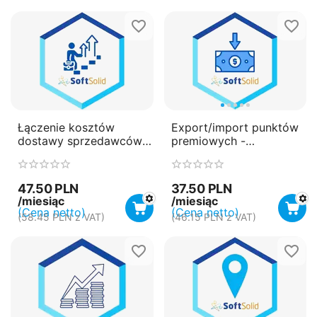
Łączenie kosztów
Export/import punktów
dostawy sprzedawców z
premiowych -
tej samej lokalizacji -
płatność miesięczna
płatność miesięczna
(subskrypcja)
(subskrypcja)
47.50
PLN
37.50
PLN
/miesiąc
/miesiąc
(Cena netto)
(Cena netto)
(
58.45
PLN
z VAT)
(
46.15
PLN
z VAT)