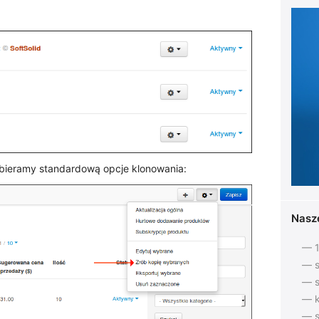
bieramy standardową opcje klonowania:
Nasz
— 1
— s
— s
— k
— s