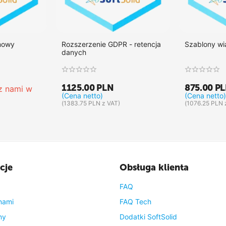
mowy
Rozszerzenie GDPR - retencja
Szablony w
danych
1125.00
PLN
875.00
P
 z nami w 
(Cena netto)
(Cena netto)
(
1383.75
PLN
z VAT)
(
1076.25
PLN
cje
Obsługa klienta
FAQ
nami
FAQ Tech
ny
Dodatki SoftSolid