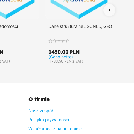
iadomości
Dane strukturalne JSONLD, GEO
Integr
LN
1450.00
PLN
1375
(Cena netto)
(Cena 
z VAT)
(
1783.50
PLN
z VAT)
(
1691.2
O firmie
Nasz zespół
Polityka prywatności
Współpraca z nami - opinie