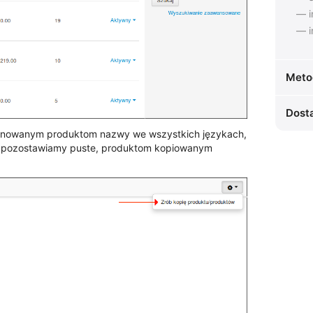
— i
— i
Meto
Dost
klonowanym produktom nazwy we wszystkich językach,
la pozostawiamy puste, produktom kopiowanym