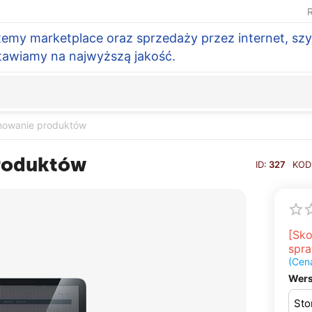
R
temy marketplace oraz sprzedaży przez internet, szy
Stawiamy na najwyższą jakość.
nowanie produktów
roduktów
ID:
327
KOD
[Sko
spra
(Cen
Wers