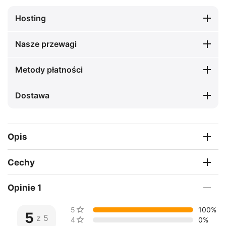
Hosting
Nasze przewagi
Metody płatności
Dostawa
Opis
Cechy
Opinie 1
5 gwiazdki
100%
5
z 5
4 gwiazdek
0%