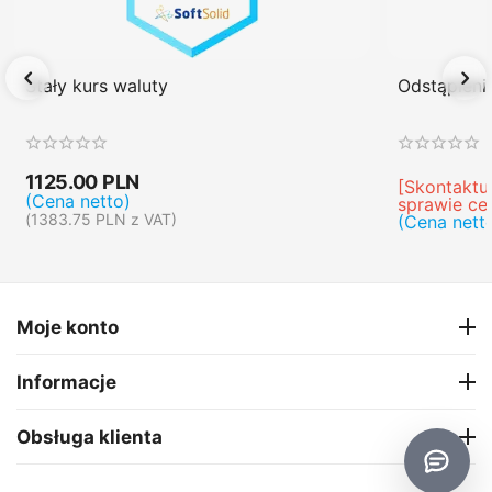
Stały kurs waluty
Odstąpien
1125.00
PLN
[Skontaktuj
(Cena netto)
sprawie ce
(
1383.75
PLN
z VAT)
(Cena nett
Moje konto
Informacje
Obsługa klienta
O firmie