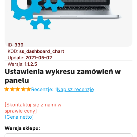
ID:
339
KOD:
ss_dashboard_chart
Update:
2021-05-02
Wersja:
1.1.2.5
Ustawienia wykresu zamówień w
panelu
Recenzje: 1
Napisz recenzję
[Skontaktuj się z nami w 
sprawie ceny]
(Cena netto)
Wersja sklepu: