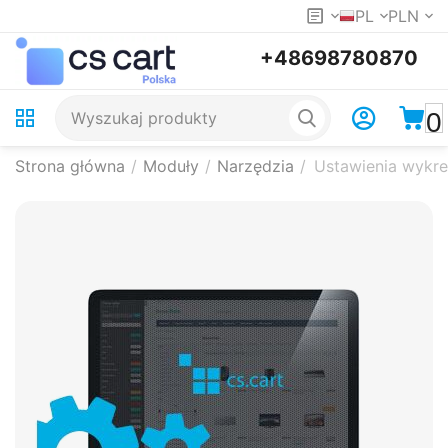
PL
PLN
+48698780870
0
Strona główna
/
Moduły
/
Narzędzia
/
Ustawienia wykr