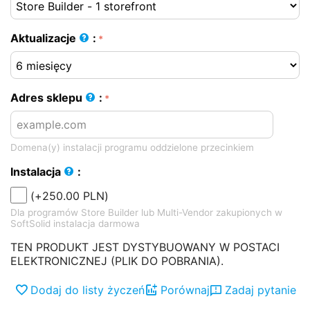
Aktualizacje
:
Adres sklepu
:
Domena(y) instalacji programu oddzielone przecinkiem
Instalacja
:
(+
250.00
PLN
)
Dla programów Store Builder lub Multi-Vendor zakupionych w
SoftSolid instalacja darmowa
TEN PRODUKT JEST DYSTYBUOWANY W POSTACI
ELEKTRONICZNEJ (PLIK DO POBRANIA).
Dodaj do listy życzeń
Porównaj
Zadaj pytanie