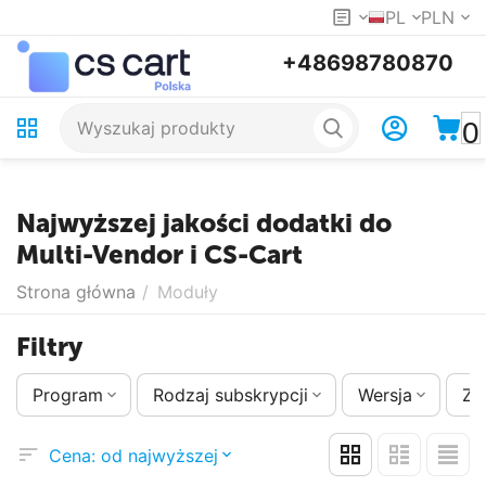
PL
PLN
+48698780870
0
Najwyższej jakości dodatki do
Multi-Vendor i CS-Cart
Strona główna
/
Moduły
Filtry
Program
Rodzaj subskrypcji
Wersja
Zm
Cena: od najwyższej