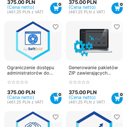
375.00
PLN
375.00
PLN
(Cena netto)
(Cena netto)
(
461.25
PLN
z VAT)
(
461.25
PLN
z VAT)
Ograniczenie dostępu
Generowanie pakietów
administratorów do
ZIP zawierających
wybranych statusów
faktury za zamówienia
zamówień
375.00
PLN
375.00
PLN
(Cena netto)
(Cena netto)
(
461.25
PLN
z VAT)
(
461.25
PLN
z VAT)