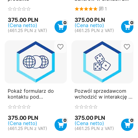
banerami
1
375.00
PLN
375.00
PLN
(Cena netto)
(Cena netto)
(
461.25
PLN
z VAT)
(
461.25
PLN
z VAT)
Pokaż formularz do
Pozwól sprzedawcom
kontaktu pod
wchodzić w interakcję z
przyciskiem koszyka
klientami bez zamówień
375.00
PLN
375.00
PLN
(Cena netto)
(Cena netto)
(
461.25
PLN
z VAT)
(
461.25
PLN
z VAT)