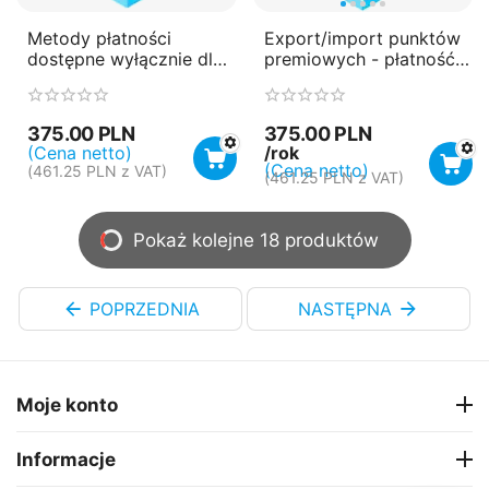
Metody płatności
Export/import punktów
dostępne wyłącznie dla
premiowych - płatność
administratorów
roczna (subskrypcja)
375.00
PLN
375.00
PLN
/rok
(Cena netto)
(Cena netto)
(
461.25
PLN
z VAT)
(
461.25
PLN
z VAT)
Pokaż kolejne 18 produktów
POPRZEDNIA
NASTĘPNA
Moje konto
Informacje