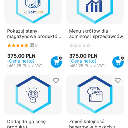
Pokazuj stany
Menu skrótów dla
magazynowe produktów
adminów i sprzedawców
w zamówieniach
2
375.00
PLN
375.00
PLN
(Cena netto)
(Cena netto)
(
461.25
PLN
z VAT)
(
461.25
PLN
z VAT)
Dodaj drugą cenę
Zmień kolejność
produktu
banerów w blokach z