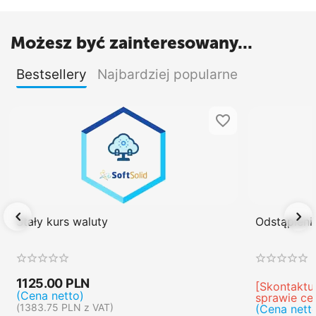
Możesz być zainteresowany...
Bestsellery
Najbardziej popularne
Stały kurs waluty
Odstąpien
1125.00
PLN
[Skontaktuj
(Cena netto)
sprawie ce
(
1383.75
PLN
z VAT)
(Cena nett