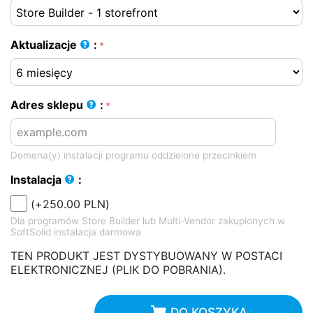
Aktualizacje
:
Adres sklepu
:
Domena(y) instalacji programu oddzielone przecinkiem
Instalacja
:
(+
250.00
PLN
)
Dla programów Store Builder lub Multi-Vendor zakupionych w
SoftSolid instalacja darmowa
TEN PRODUKT JEST DYSTYBUOWANY W POSTACI
ELEKTRONICZNEJ (PLIK DO POBRANIA).
DO KOSZYKA