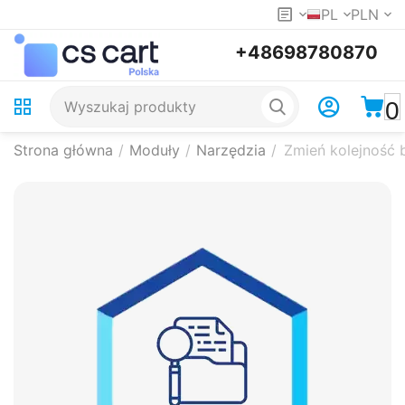
PL
PLN
+48698780870
0
Strona główna
/
Moduły
/
Narzędzia
/
Zmień kolejność 