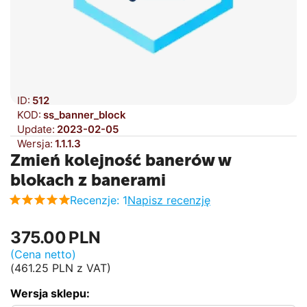
ID:
512
KOD:
ss_banner_block
Update:
2023-02-05
Wersja:
1.1.1.3
Zmień kolejność banerów w
blokach z banerami
Recenzje: 1
Napisz recenzję
375.00
PLN
(Cena netto)
(
461.25
PLN
z VAT)
Wersja sklepu: