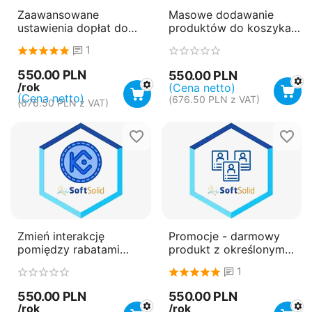
Zaawansowane
Masowe dodawanie
ustawienia dopłat do
produktów do koszyka z
płatności
pliku CSV/XML -
1
płatność roczna
(subskrypcja)
550.00
PLN
550.00
PLN
/rok
(Cena netto)
(Cena netto)
(
676.50
PLN
z VAT)
(
676.50
PLN
z VAT)
Zmień interakcję
Promocje - darmowy
pomiędzy rabatami
produkt z określonym
ilościowymi i
krokiem - płatność
1
promocjami - płatność
roczna (subskrypcja)
roczna (subskrypcja)
550.00
PLN
550.00
PLN
/rok
/rok