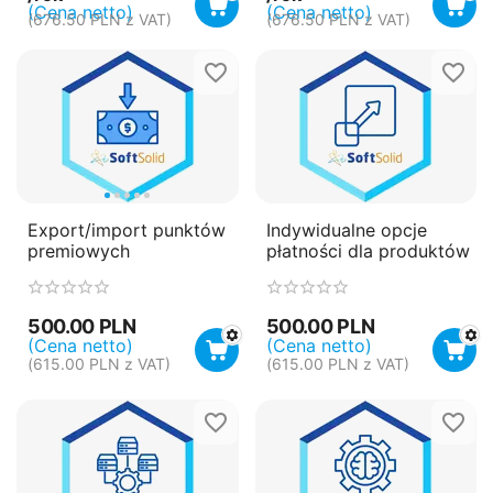
(Cena netto)
(Cena netto)
(
676.50
PLN
z VAT)
(
676.50
PLN
z VAT)
Export/import punktów
Indywidualne opcje
premiowych
płatności dla produktów
500.00
PLN
500.00
PLN
(Cena netto)
(Cena netto)
(
615.00
PLN
z VAT)
(
615.00
PLN
z VAT)