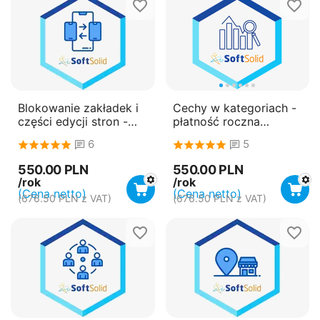
Blokowanie zakładek i
Cechy w kategoriach -
części edycji stron -
płatność roczna
płatność roczna
(subskrypcja)
6
5
(subskrypcja)
550.00
PLN
550.00
PLN
/rok
/rok
(Cena netto)
(Cena netto)
(
676.50
PLN
z VAT)
(
676.50
PLN
z VAT)