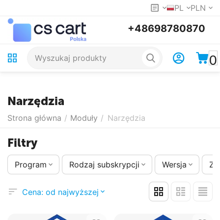
PL
PLN
+48698780870
0
Narzędzia
Strona główna
/
Moduły
/
Narzędzia
Filtry
Program
Rodzaj subskrypcji
Wersja
Zm
Cena: od najwyższej