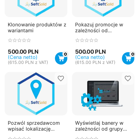
Klonowanie produktów z
Pokazuj promocje w
wariantami
zależności od
wybranych parametrów
500.00
PLN
500.00
PLN
(Cena netto)
(Cena netto)
(
615.00
PLN
z VAT)
(
615.00
PLN
z VAT)
Pozwól sprzedawcom
Wyświetlaj banery w
wpisać lokalizację
zależności od grupy
Google Maps przy
użytkownika