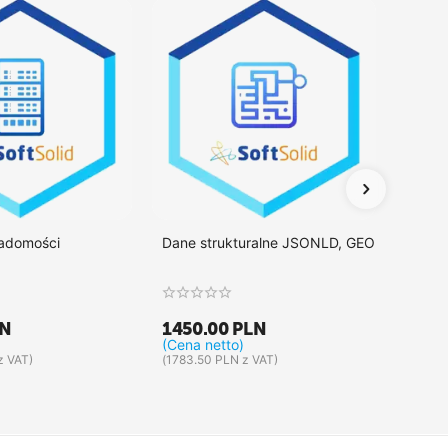
iadomości
Dane strukturalne JSONLD, GEO
Integr
LN
1450.00
PLN
1375
(Cena netto)
(Cena 
z VAT)
(
1783.50
PLN
z VAT)
(
1691.2