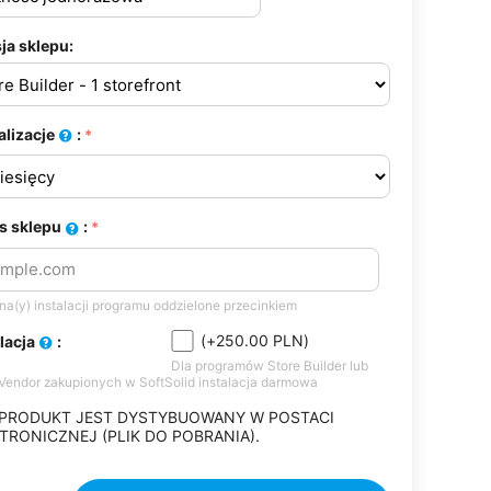
ja sklepu:
alizacje
:
s sklepu
:
a(y) instalacji programu oddzielone przecinkiem
(+
250.00
PLN
)
alacja
:
Dla programów Store Builder lub
-Vendor zakupionych w SoftSolid instalacja darmowa
 PRODUKT JEST DYSTYBUOWANY W POSTACI
TRONICZNEJ (PLIK DO POBRANIA).