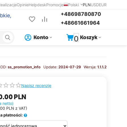
ealizacje
Opinie
Helpdesk
Promocje
Polski
PLN
USD
EUR
+48698780870
bkie,
+48661661964
0
Konto
Koszyk
KOD:
ss_promotion_info
Update:
2024-07-29
Wersja:
1.1.1.2
Napisz recenzję
0.00
PLN
a netto)
.00
PLN
z VAT)
a płatności: