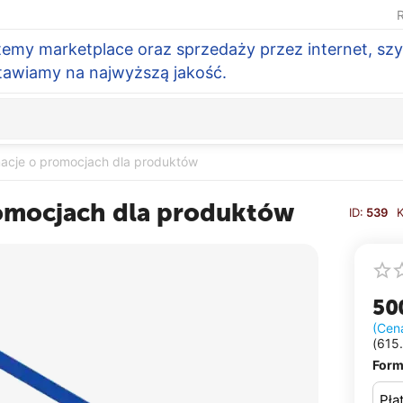
R
temy marketplace oraz sprzedaży przez internet, szy
Stawiamy na najwyższą jakość.
macje o promocjach dla produktów
romocjach dla produktów
ID:
539
50
(Cen
(
615
Form