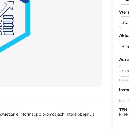
Wers
Aktu
Adre
Domen
Inst
Multi
TEN
wietlanie informacji o promocjach, które obejmują
ELEK