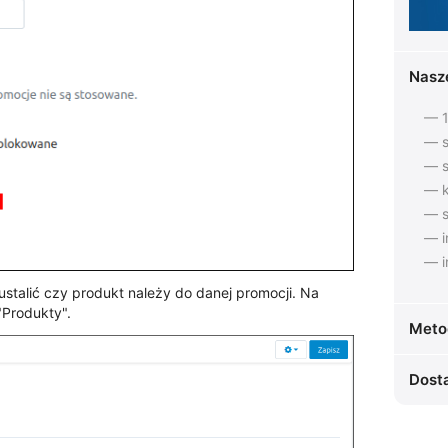
Nasz
— 1
— s
— s
— k
— s
— i
— i
stalić czy produkt należy do danej promocji. Na
"Produkty".
Meto
Dost