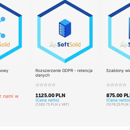
mowy
Rozszerzenie GDPR - retencja
Szablony w
danych
1125.00
PLN
875.00
P
 z nami w 
(Cena netto)
(Cena netto)
(
1383.75
PLN
z VAT)
(
1076.25
PLN