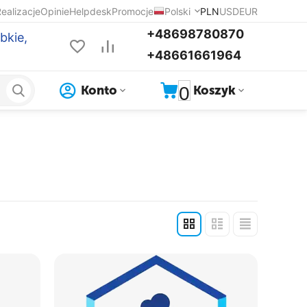
ealizacje
Opinie
Helpdesk
Promocje
Polski
PLN
USD
EUR
+48698780870
bkie,
+48661661964
0
Konto
Koszyk