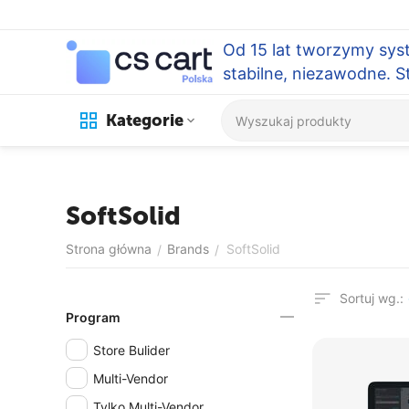
Od 15 lat tworzymy sys
stabilne, niezawodne. 
Kategorie
SoftSolid
Strona główna
Brands
SoftSolid
/
/
Sortuj wg.:
Program
Store Bulider
Multi-Vendor
Tylko Multi-Vendor