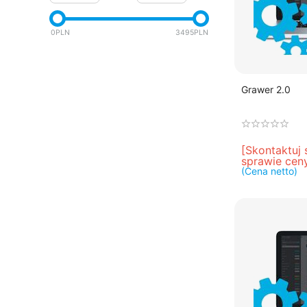
4.1.x
4.0.x
0
PLN
3495
PLN
Grawer 2.0
[Skontaktuj 
sprawie cen
(Cena netto)