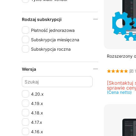
Rodzaj subskrypcji
Płatność jednorazowa
Subskrypcja miesięczna
Subskrypcja roczna
Rozszerzony 
Wersja
[Skontaktuj 
sprawie cen
(Cena netto)
4.20.x
4.19.x
4.18.x
4.17.x
4.16.x