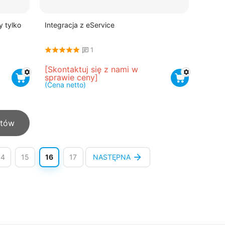
y tylko
Integracja z eService
1
[Skontaktuj się z nami w 
sprawie ceny]
(Cena netto)
któw
14
15
16
17
NASTĘPNA