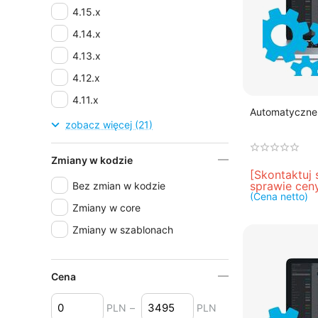
4.15.x
4.14.x
4.13.x
4.12.x
4.11.x
Automatyczne 
4.10.x
zobacz więcej (21)
4.9.x
Zmiany w kodzie
4.8.x
[Skontaktuj 
sprawie cen
Bez zmian w kodzie
4.7.x
(Cena netto)
Zmiany w core
4.6.x
Zmiany w szablonach
4.5.x
4.4.x
4.3.x
Cena
4.2.x
PLN
–
PLN