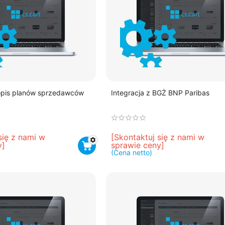
opis planów sprzedawców
Integracja z BGŻ BNP Paribas
1
się z nami w 
[Skontaktuj się z nami w 
y]
sprawie ceny]
(Cena netto)