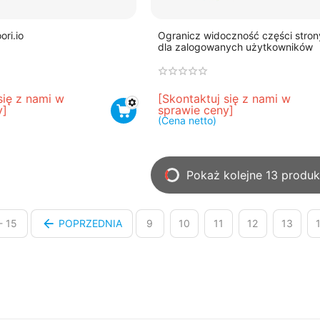
ori.io
Ogranicz widoczność części stron
dla zalogowanych użytkowników
się z nami w 
[Skontaktuj się z nami w 
y]
sprawie ceny]
(Cena netto)
Pokaż kolejne 13 produ
- 15
POPRZEDNIA
9
10
11
12
13