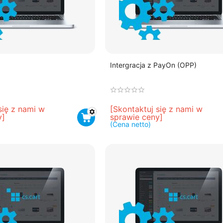
Intergracja z PayOn (OPP)
się z nami w 
[Skontaktuj się z nami w 
y]
sprawie ceny]
(Cena netto)