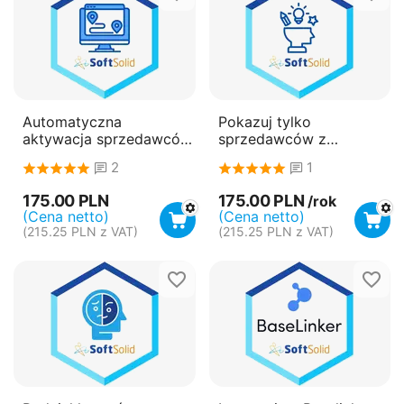
Automatyczna
Pokazuj tylko
aktywacja sprzedawców
sprzedawców z
- płatność roczna
aktywnymi produktami -
2
1
(subskrypcja)
płatność roczna
(subskrypcja)
175.00
PLN
175.00
PLN
/rok
(Cena netto)
(Cena netto)
(
215.25
PLN
z VAT)
(
215.25
PLN
z VAT)