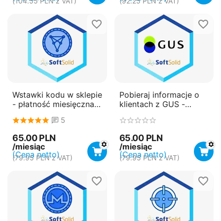
(
104.55
PLN
z VAT)
(
92.25
PLN
z VAT)
Wstawki kodu w sklepie
Pobieraj informacje o
- płatność miesięczna
klientach z GUS -
(subskrypcja)
płatność miesięczna
5
(subskrypcja)
65.00
PLN
65.00
PLN
/miesiąc
/miesiąc
(Cena netto)
(Cena netto)
(
79.95
PLN
z VAT)
(
79.95
PLN
z VAT)