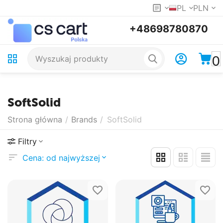
PL
PLN
+48698780870
0
SoftSolid
Strona główna
/
Brands
/
SoftSolid
Filtry
Cena: od najwyższej