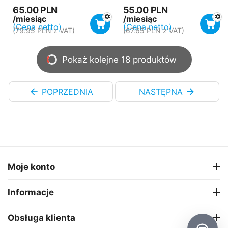
65.00
PLN
55.00
PLN
/miesiąc
/miesiąc
(Cena netto)
(Cena netto)
(
79.95
PLN
z VAT)
(
67.65
PLN
z VAT)
Pokaż kolejne 18 produktów
POPRZEDNIA
NASTĘPNA
Moje konto
Informacje
Obsługa klienta