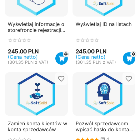
Wyświetlaj informacje o
Wyświetlaj ID na listach
storefroncie rejestracji
klienta
245.00
PLN
245.00
PLN
(Cena netto)
(Cena netto)
(
301.35
PLN
z VAT)
(
301.35
PLN
z VAT)
Zamień konta klientów w
Pozwól sprzedawcom
konta sprzedawców
wpisać hasło do konta
przy rejestracji -
4