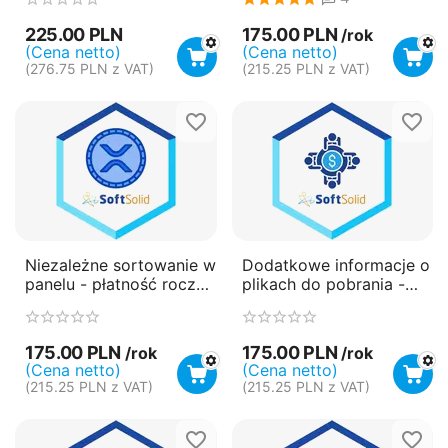
płatność roczna
(subskrypcja)
225.00
PLN
175.00
PLN
/rok
(Cena netto)
(Cena netto)
(
276.75
PLN
z VAT)
(
215.25
PLN
z VAT)
Niezależne sortowanie w
Dodatkowe informacje o
panelu - płatność roczna
plikach do pobrania -
(subskrypcja)
płatność roczna
(subskrypcja)
175.00
PLN
175.00
PLN
/rok
/rok
(Cena netto)
(Cena netto)
(
215.25
PLN
z VAT)
(
215.25
PLN
z VAT)