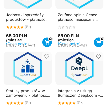
Jednostki sprzedaży
Zaufane opinie Ceneo -
produktów - płatność
płatność miesięczna
miesięczna
(subskrypcja)
1
(subskrypcja)
65.00
PLN
65.00
PLN
/miesiąc
/miesiąc
(Cena netto)
(Cena netto)
(
79.95
PLN
z VAT)
(
79.95
PLN
z VAT)
Statusy produktów w
Integracja z usługą
zamówieniu - płatność
tłumaczeń Deepl.com -
miesięczna
płatność miesięczna
1
9
(subskrypcja)
(subskrypcja)