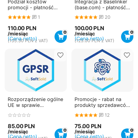
Podział kosztów
Integracja z Baselinker
promocji - płatność
(base.com) - płatność
miesięczna
miesięczna
1
20
(subskrypcja)
(subskrypcja)
110.00
PLN
100.00
PLN
/miesiąc
/miesiąc
(Cena netto)
(Cena netto)
(
135.30
PLN
z VAT)
(
123.00
PLN
z VAT)
Rozporządzenie ogólne
Promocje - rabat na
UE w sprawie
produkty sprzedawców
bezpieczeństwa
(vendorów) - płatność
12
produktów (GPSR) -
miesięczna
płatność miesięczna
(subskrypcja)
85.00
PLN
75.00
PLN
(subskrypcja)
/miesiąc
/miesiąc
(Cena netto)
(Cena netto)