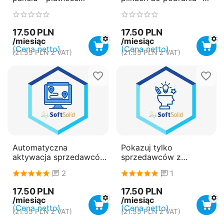
miesięczna
płatność miesięczna
(subskrypcja)
(subskrypcja)
17.50
PLN
17.50
PLN
/miesiąc
/miesiąc
(Cena netto)
(Cena netto)
(
21.55
PLN
z VAT)
(
21.55
PLN
z VAT)
Automatyczna
Pokazuj tylko
aktywacja sprzedawców
sprzedawców z
- płatność miesięczna
aktywnymi produktami -
2
1
(subskrypcja)
płatność miesięczna
(subskrypcja)
17.50
PLN
17.50
PLN
/miesiąc
/miesiąc
(Cena netto)
(Cena netto)
(
21.55
PLN
z VAT)
(
21.55
PLN
z VAT)