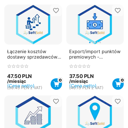
Łączenie kosztów
Export/import punktów
dostawy sprzedawców z
premiowych -
tej samej lokalizacji -
płatność miesięczna
płatność miesięczna
(subskrypcja)
(subskrypcja)
47.50
PLN
37.50
PLN
/miesiąc
/miesiąc
(Cena netto)
(Cena netto)
(
58.45
PLN
z VAT)
(
46.15
PLN
z VAT)