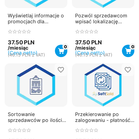
Wyświetlaj informacje o
Pozwól sprzedawcom
promocjach dla
wpisać lokalizację
produktów - płatność
Google Maps przy
miesięczna
rejestracji - płatność
(subskrypcja)
miesięczna
37.50
PLN
37.50
PLN
(subskrypcja)
/miesiąc
/miesiąc
(Cena netto)
(Cena netto)
(
46.15
PLN
z VAT)
(
46.15
PLN
z VAT)
Sortowanie
Przekierowanie po
sprzedawców po ilości
zalogowaniu - płatność
sprzedawanych
miesięczna
produktów - płatność
(subskrypcja)
miesięczna