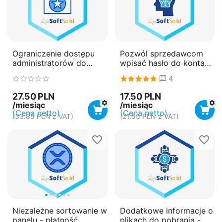
Ograniczenie dostępu
Pozwól sprzedawcom
administratorów do
wpisać hasło do konta
wybranych statusów
przy rejestracji -
4
zamówień - płatność
płatność miesięczna
miesięczna
(subskrypcja)
27.50
PLN
17.50
PLN
(subskrypcja)
/miesiąc
/miesiąc
(Cena netto)
(Cena netto)
(
33.85
PLN
z VAT)
(
21.55
PLN
z VAT)
Niezależne sortowanie w
Dodatkowe informacje o
panelu - płatność
plikach do pobrania -