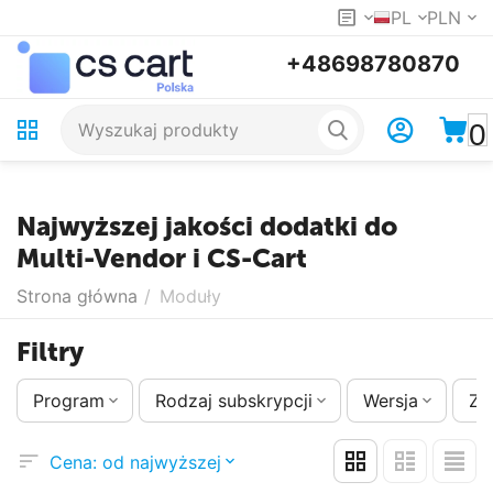
PL
PLN
+48698780870
0
Najwyższej jakości dodatki do
Multi-Vendor i CS-Cart
Strona główna
/
Moduły
Filtry
Program
Rodzaj subskrypcji
Wersja
Zm
Cena: od najwyższej