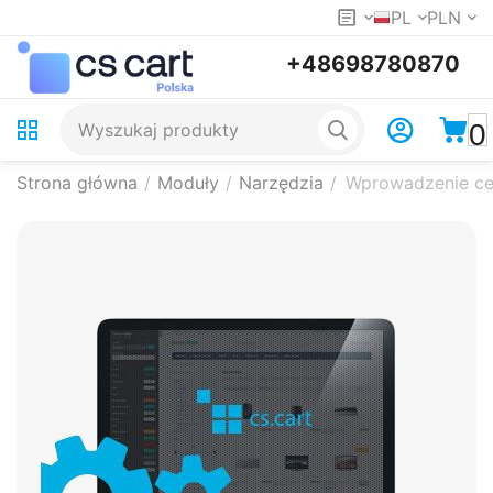
PL
PLN
+48698780870
0
Strona główna
/
Moduły
/
Narzędzia
/
Wprowadzenie ce