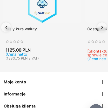
Stały kurs waluty
Odstąpien
1125.00
PLN
[Skontaktuj
(Cena netto)
sprawie ce
(
1383.75
PLN
z VAT)
(Cena nett
Moje konto
Informacje
Obsługa klienta