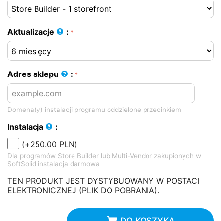
Aktualizacje
:
Adres sklepu
:
Domena(y) instalacji programu oddzielone przecinkiem
Instalacja
:
(+
250.00
PLN
)
Dla programów Store Builder lub Multi-Vendor zakupionych w
SoftSolid instalacja darmowa
TEN PRODUKT JEST DYSTYBUOWANY W POSTACI
ELEKTRONICZNEJ (PLIK DO POBRANIA).
DO KOSZYKA