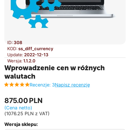
ID:
308
KOD:
ss_diff_currency
Update:
2022-12-13
Wersja:
1.1.2.0
Wprowadzenie cen w różnych
walutach
Recenzje: 3
Napisz recenzję
875.00
PLN
(Cena netto)
(
1076.25
PLN
z VAT)
Wersja sklepu: