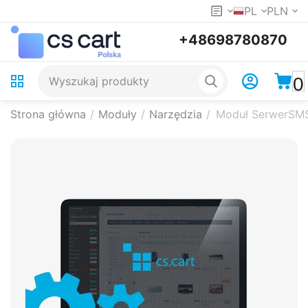
PL
PLN
+48698780870
0
Strona główna
/
Moduły
/
Narzędzia
/
Moduł SerwerSM