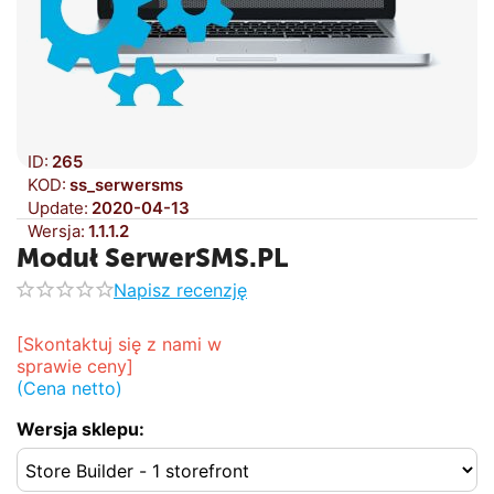
ID:
265
KOD:
ss_serwersms
Update:
2020-04-13
Wersja:
1.1.1.2
Moduł SerwerSMS.PL
Napisz recenzję
[Skontaktuj się z nami w 
sprawie ceny]
(Cena netto)
Wersja sklepu: