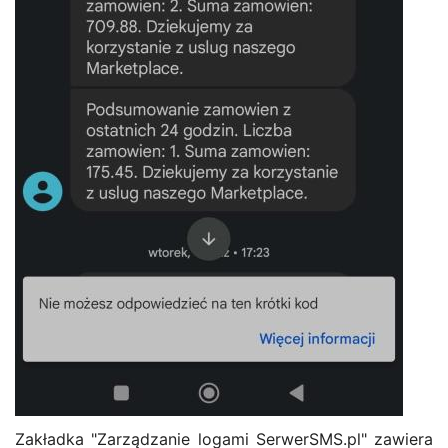
Zakładka "Zarządzanie logami SerwerSMS.pl" zawiera