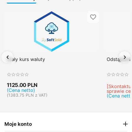
Stały kurs waluty
Odstąpien
1125.00
PLN
[Skontaktuj
(Cena netto)
sprawie ce
(
1383.75
PLN
z VAT)
(Cena nett
Moje konto