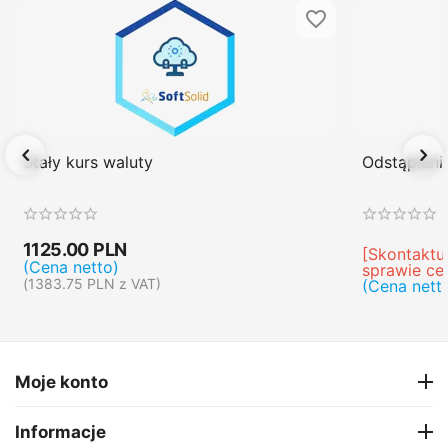
Stały kurs waluty
Odstąpien
1125.00
PLN
[Skontaktuj
(Cena netto)
sprawie ce
(
1383.75
PLN
z VAT)
(Cena nett
Moje konto
Informacje