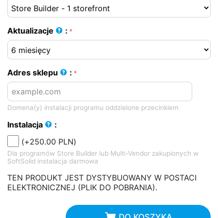
Aktualizacje
:
Adres sklepu
:
Domena(y) instalacji programu oddzielone przecinkiem
Instalacja
:
(+
250.00
PLN
)
Dla programów Store Builder lub Multi-Vendor zakupionych w
SoftSolid instalacja darmowa
TEN PRODUKT JEST DYSTYBUOWANY W POSTACI
ELEKTRONICZNEJ (PLIK DO POBRANIA).
DO KOSZYKA