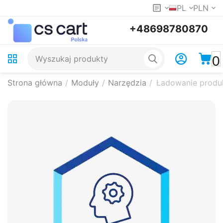
PL
PLN
+48698780870
0
Strona główna
/
Moduły
/
Narzędzia
/
Ładowanie prod