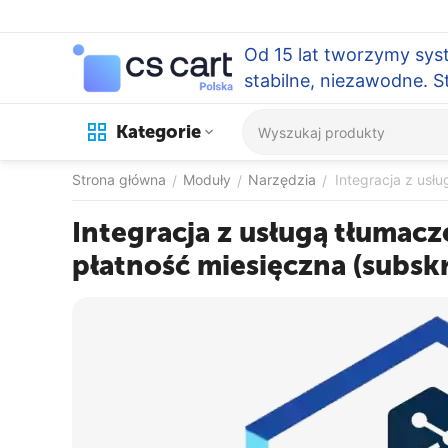
Od 15 lat tworzymy sys
stabilne, niezawodne. 
Kategorie
Strona główna
Moduły
Narzędzia
Integracja z usł
/
/
/
Integracja z usługą tłumac
płatność miesięczna (subsk