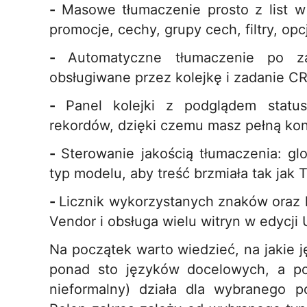
-
Masowe tłumaczenie prosto z list w 
promocje, cechy, grupy cech, filtry, opcj
-
Automatyczne tłumaczenie po z
obsługiwane przez kolejkę i zadanie CR
-
Panel kolejki z podglądem statu
rekordów, dzięki czemu masz pełną kont
-
Sterowanie jakością tłumaczenia: gl
typ modelu, aby treść brzmiała tak jak 
-
Licznik wykorzystanych znaków oraz 
Vendor i obsługa wielu witryn w edycji 
Na początek warto wiedzieć, na jakie j
ponad sto języków docelowych, a poz
nieformalny) działa dla wybranego p