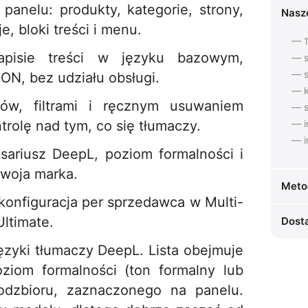
panelu: produkty, kategorie, strony,
Nasz
e, bloki treści i menu.
— 1
apisie treści w języku bazowym,
— s
— s
ON, bez udziału obsługi.
— k
sów, filtrami i ręcznym usuwaniem
— s
rolę nad tym, co się tłumaczy.
— i
— i
osariusz DeepL, poziom formalności i
Twoja marka.
Meto
konfiguracja per sprzedawca w Multi-
Ultimate.
Dost
ęzyki tłumaczy DeepL. Lista obejmuje
iom formalności (ton formalny lub
odzbioru, zaznaczonego na panelu.