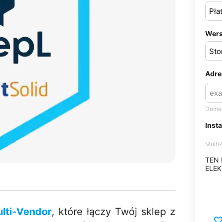
Wers
Adre
Domen
Inst
Multi
TEN
ELEK
lti-Vendor
, które łączy Twój sklep z