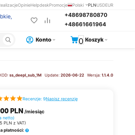
ealizacje
Opinie
Helpdesk
Promocje
Polski
PLN
USD
EUR
+48698780870
bkie,
+48661661964
0
Konto
Koszyk
KOD:
ss_deepl_sub_1M
Update:
2026-06-22
Wersja:
1.1.4.0
Napisz recenzję
Recenzje: 9
.00
PLN
/miesiąc
a netto)
65
PLN
z VAT)
a płatności: