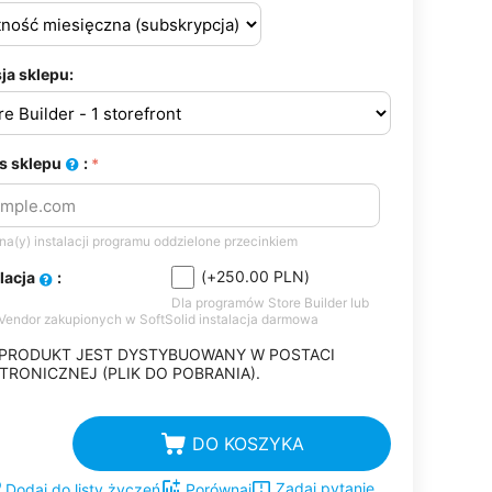
ja sklepu:
s sklepu
:
a(y) instalacji programu oddzielone przecinkiem
(+
250.00
PLN
)
alacja
:
Dla programów Store Builder lub
-Vendor zakupionych w SoftSolid instalacja darmowa
 PRODUKT JEST DYSTYBUOWANY W POSTACI
TRONICZNEJ (PLIK DO POBRANIA).
DO KOSZYKA
Zadaj pytanie
Dodaj do listy życzeń
Porównaj