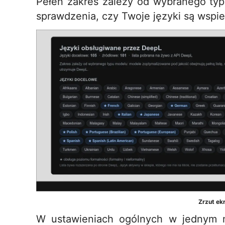
Pełen zakres zależy od wybranego typ
sprawdzenia, czy Twoje języki są wspi
Zrzut ek
W ustawieniach ogólnych w jednym m