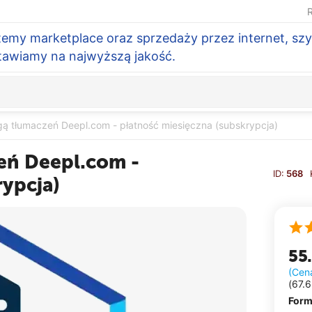
R
temy marketplace oraz sprzedaży przez internet, szy
Stawiamy na najwyższą jakość.
ugą tłumaczeń Deepl.com - płatność miesięczna (subskrypcja)
zeń Deepl.com -
ID:
568
rypcja)
55
(Cen
(
67.
Form