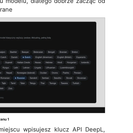
u modelu, dlatego dobrze zacząć od
erane
ranu 1
iejscu wpisujesz klucz API DeepL,