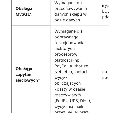
Wymagane do
mysq
Obsługa
przechowywania
LUB
MySQL*
danych sklepu w
pdo_
bazie danych
Wymagane dla
poprawnego
funkcjonowania
niektórych
procesorów
płatności (np.
PayPal, Authorize
Obsługa
Net, etc.), metod
curl
zapytań
wysyłki
sock
sieciowych*
obliczających
koszty w czasie
rzeczywistym
(FedEx, UPS, DHL),
wysyłania maili
przez SMTP, oraz