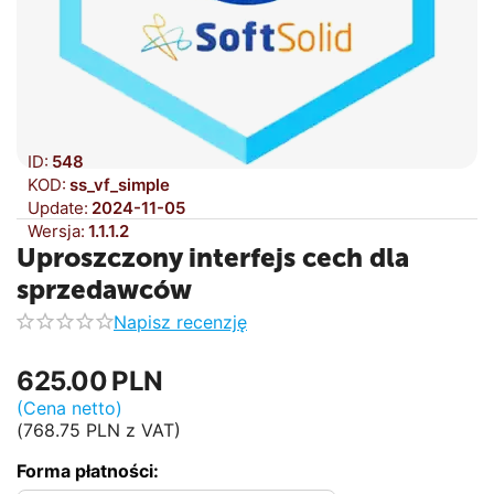
ID:
548
KOD:
ss_vf_simple
Update:
2024-11-05
Wersja:
1.1.1.2
Uproszczony interfejs cech dla
sprzedawców
Napisz recenzję
625.00
PLN
(Cena netto)
(
768.75
PLN
z VAT)
Forma płatności: