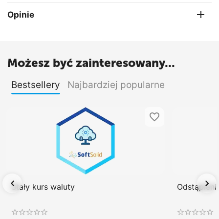
Opinie
Możesz być zainteresowany...
Bestsellery
Najbardziej popularne
Stały kurs waluty
Odstąpien