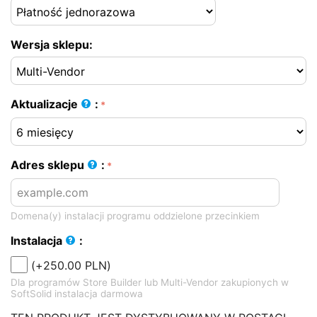
Wersja sklepu:
Aktualizacje
:
Adres sklepu
:
Domena(y) instalacji programu oddzielone przecinkiem
Instalacja
:
(+
250.00
PLN
)
Dla programów Store Builder lub Multi-Vendor zakupionych w
SoftSolid instalacja darmowa