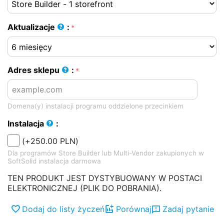
Aktualizacje
:
Adres sklepu
:
Domena(y) instalacji programu oddzielone przecinkiem
Instalacja
:
(+
250.00
PLN
)
Dla programów Store Builder lub Multi-Vendor zakupionych w
SoftSolid instalacja darmowa
TEN PRODUKT JEST DYSTYBUOWANY W POSTACI
ELEKTRONICZNEJ (PLIK DO POBRANIA).
Dodaj do listy życzeń
Porównaj
Zadaj pytanie