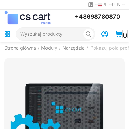
PL
PLN
+48698780870
0
Strona główna
/
Moduły
/
Narzędzia
/
Pokazuj pola prof