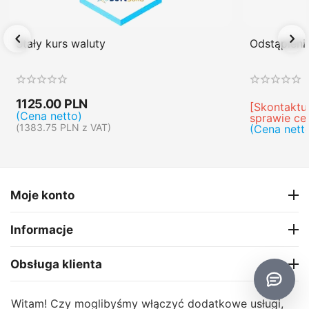
Stały kurs waluty
Odstąpien
1125.00
PLN
[Skontaktuj
(Cena netto)
sprawie ce
(
1383.75
PLN
z VAT)
(Cena nett
Moje konto
Informacje
Obsługa klienta
O firmie
Witam! Czy moglibyśmy włączyć dodatkowe usługi,