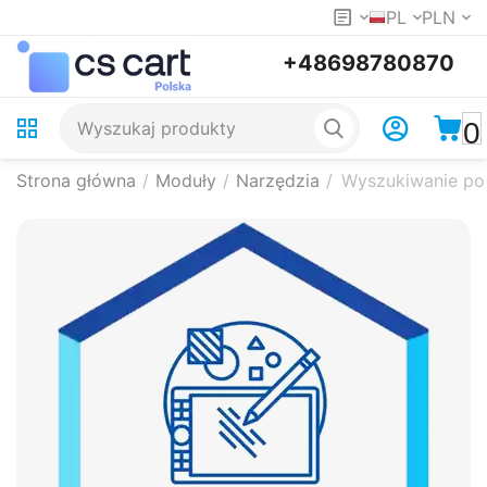
PL
PLN
+48698780870
0
Strona główna
/
Moduły
/
Narzędzia
/
Wyszukiwanie po