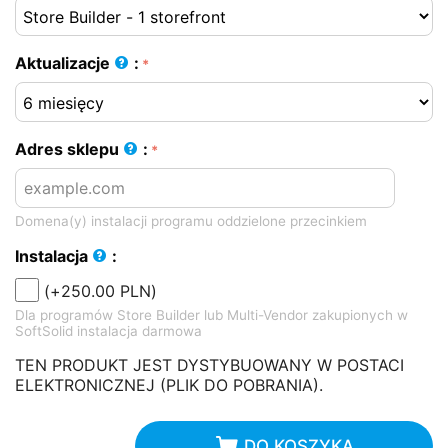
Aktualizacje
:
Adres sklepu
:
Domena(y) instalacji programu oddzielone przecinkiem
Instalacja
:
(+
250.00
PLN
)
Dla programów Store Builder lub Multi-Vendor zakupionych w
SoftSolid instalacja darmowa
TEN PRODUKT JEST DYSTYBUOWANY W POSTACI
ELEKTRONICZNEJ (PLIK DO POBRANIA).
DO KOSZYKA