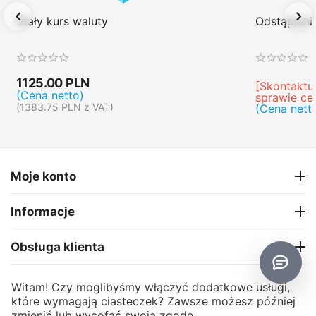
Stały kurs waluty
Odstąpien
1125.00
PLN
[Skontaktuj
(Cena netto)
sprawie ce
(
1383.75
PLN
z VAT)
(Cena nett
Moje konto
Informacje
Obsługa klienta
O firmie
Witam! Czy moglibyśmy włączyć dodatkowe usługi,
które wymagają ciasteczek? Zawsze możesz później
zmienić lub wycofać swoją zgodę.