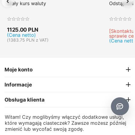
Stały kurs waluty
Odstąpien
1125.00
PLN
[Skontaktuj
(Cena netto)
sprawie ce
(
1383.75
PLN
z VAT)
(Cena nett
Moje konto
Informacje
Obsługa klienta
O firmie
Witam! Czy moglibyśmy włączyć dodatkowe usługi,
które wymagają ciasteczek? Zawsze możesz później
zmienić lub wycofać swoją zgodę.
CS-Cart