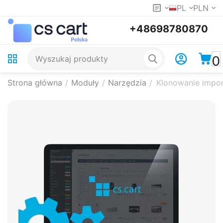
PL
PLN
+48698780870
0
Strona główna
/
Moduły
/
Narzędzia
/
Klonowanie impo