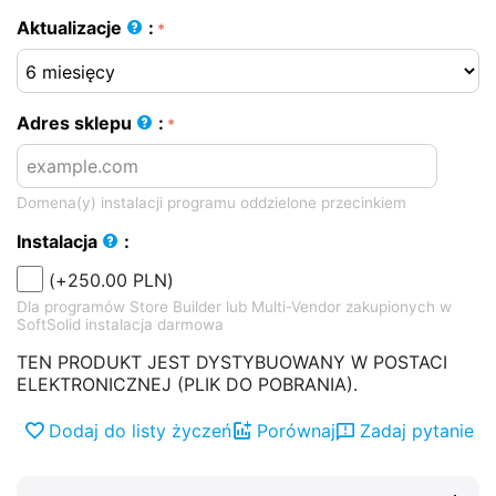
Aktualizacje
:
Adres sklepu
:
Domena(y) instalacji programu oddzielone przecinkiem
Instalacja
:
(+
250.00
PLN
)
Dla programów Store Builder lub Multi-Vendor zakupionych w
SoftSolid instalacja darmowa
TEN PRODUKT JEST DYSTYBUOWANY W POSTACI
ELEKTRONICZNEJ (PLIK DO POBRANIA).
Dodaj do listy życzeń
Porównaj
Zadaj pytanie