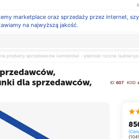
R
temy marketplace oraz sprzedaży przez internet, szy
Stawiamy na najwyższą jakość.
 na produkty sprzedawców (vendorów) - płatność roczna (subskrypc
sprzedawców,
unki dla sprzedawców,
ID:
607
KOD:
85
(Cen
(
104