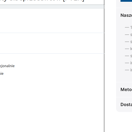
Nasz
— 1
— s
— s
— k
— s
— i
— i
Meto
Dost