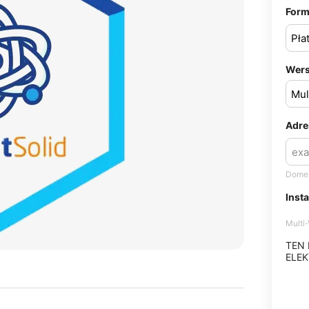
Form
Wers
Adre
Domen
Inst
Multi
TEN
ELEK