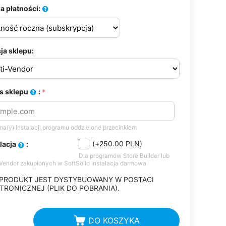
a płatności:
ja sklepu:
s sklepu
:
a(y) instalacji programu oddzielone przecinkiem
(+
250.00
PLN
)
alacja
:
Dla programów Store Builder lub
-Vendor zakupionych w SoftSolid instalacja darmowa
 PRODUKT JEST DYSTYBUOWANY W POSTACI
TRONICZNEJ (PLIK DO POBRANIA).
DO KOSZYKA