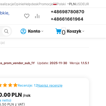
ealizacje
Opinie
Helpdesk
Promocje
Polski
PLN
USD
EUR
+48698780870
bkie,
+48661661964
0
Konto
Koszyk
ja)
ss_prom_vendor_sub_1Y
Update:
2025-11-30
Wersja:
1.1.5.1
Napisz recenzję
Recenzje: 12
0.00
PLN
/rok
a netto)
5.50
PLN
z VAT)