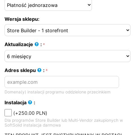
Wersja sklepu:
Aktualizacje
:
Adres sklepu
:
Domena(y) instalacji programu oddzielone przecinkiem
Instalacja
:
(+
250.00
PLN
)
Dla programów Store Builder lub Multi-Vendor zakupionych w
SoftSolid instalacja darmowa