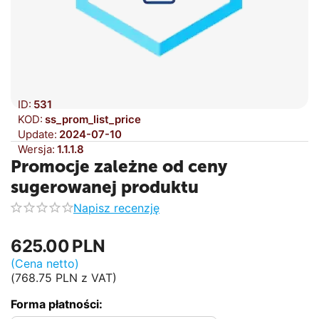
ID:
531
KOD:
ss_prom_list_price
Update:
2024-07-10
Wersja:
1.1.1.8
Promocje zależne od ceny
sugerowanej produktu
Napisz recenzję
625.00
PLN
(Cena netto)
(
768.75
PLN
z VAT)
Forma płatności: