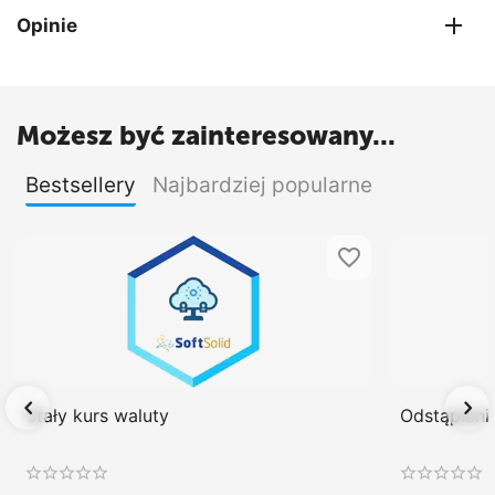
Opinie
Możesz być zainteresowany...
Bestsellery
Najbardziej popularne
Stały kurs waluty
Odstąpien