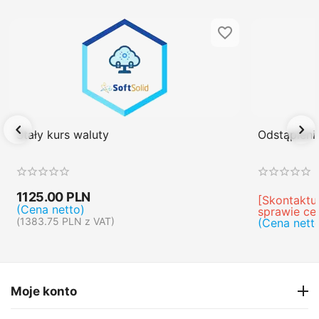
Stały kurs waluty
Odstąpien
1125.00
PLN
[Skontaktuj
(Cena netto)
sprawie ce
(
1383.75
PLN
z VAT)
(Cena nett
Moje konto