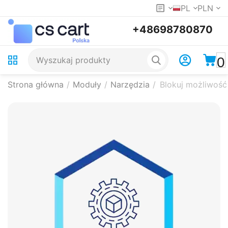
PL
PLN
+48698780870
0
Strona główna
/
Moduły
/
Narzędzia
/
Blokuj możliwość