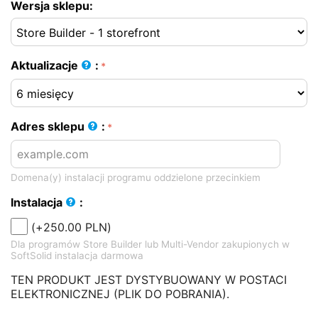
Wersja sklepu:
Aktualizacje
:
Adres sklepu
:
Domena(y) instalacji programu oddzielone przecinkiem
Instalacja
:
(+
250.00
PLN
)
Dla programów Store Builder lub Multi-Vendor zakupionych w
SoftSolid instalacja darmowa
TEN PRODUKT JEST DYSTYBUOWANY W POSTACI
ELEKTRONICZNEJ (PLIK DO POBRANIA).