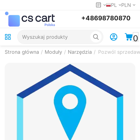
PL
PLN
+48698780870
0
Strona główna
/
Moduły
/
Narzędzia
/
Pozwól sprzedawc