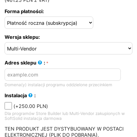
(
461.25
PLN
z VAT)
Forma płatności:
Wersja sklepu:
Adres sklepu
:
Domena(y) instalacji programu oddzielone przecinkiem
Instalacja
:
(+
250.00
PLN
)
Dla programów Store Builder lub Multi-Vendor zakupionych w
SoftSolid instalacja darmowa
TEN PRODUKT JEST DYSTYBUOWANY W POSTACI
ELEKTRONICZNEJ (PLIK DO POBRANIA).