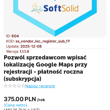
ID:
604
KOD:
ss_vendor_loc_register_sub_1Y
Update:
2025-12-08
Wersja:
1.1.1.4
Pozwól sprzedawcom wpisać
lokalizację Google Maps przy
rejestracji - płatność roczna
(subskrypcja)
Napisz recenzję
375.00
PLN
/rok
(Cena netto)