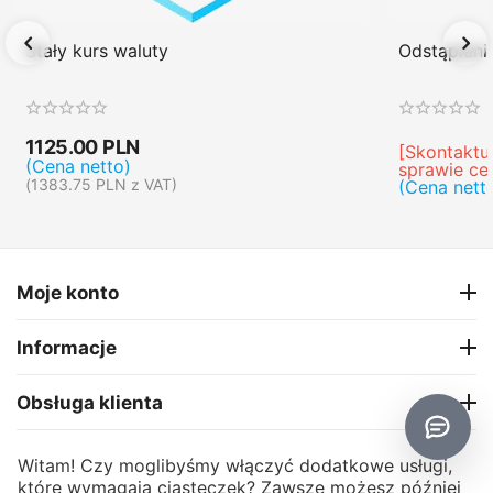
Stały kurs waluty
Odstąpien
1125.00
PLN
[Skontaktuj
(Cena netto)
sprawie ce
(
1383.75
PLN
z VAT)
(Cena nett
Moje konto
Informacje
Obsługa klienta
O firmie
Witam! Czy moglibyśmy włączyć dodatkowe usługi,
które wymagają ciasteczek? Zawsze możesz później