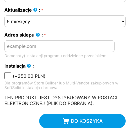
Aktualizacje
:
Adres sklepu
:
Domena(y) instalacji programu oddzielone przecinkiem
Instalacja
:
(+
250.00
PLN
)
Dla programów Store Builder lub Multi-Vendor zakupionych w
SoftSolid instalacja darmowa
TEN PRODUKT JEST DYSTYBUOWANY W POSTACI
ELEKTRONICZNEJ (PLIK DO POBRANIA).
DO KOSZYKA