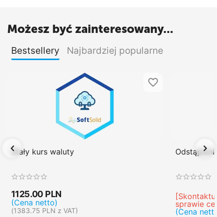
Możesz być zainteresowany...
Bestsellery
Najbardziej popularne
Stały kurs waluty
Odstąpien
1125.00
PLN
[Skontaktuj
(Cena netto)
sprawie ce
(
1383.75
PLN
z VAT)
(Cena nett