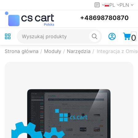
PL
PLN
+48698780870
0
Strona główna
/
Moduły
/
Narzędzia
/
Integracja z Omis