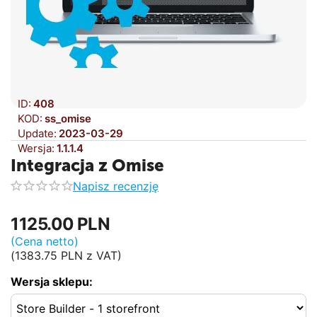
ID:
408
KOD:
ss_omise
Update:
2023-03-29
Wersja:
1.1.1.4
Integracja z Omise
Napisz recenzję
1125.00
PLN
(Cena netto)
(
1383.75
PLN
z VAT)
Wersja sklepu: