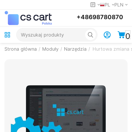
PL
PLN
+48698780870
0
Strona główna
/
Moduły
/
Narzędzia
/
Hurtowa zmiana 