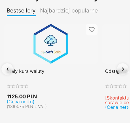
Bestsellery
Najbardziej popularne
Stały kurs waluty
Odstąpien
1125.00
PLN
[Skontaktuj
(Cena netto)
sprawie ce
(
1383.75
PLN
z VAT)
(Cena nett