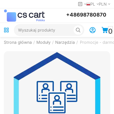
PL
PLN
+48698780870
0
Strona główna
/
Moduły
/
Narzędzia
/
Promocje - darm