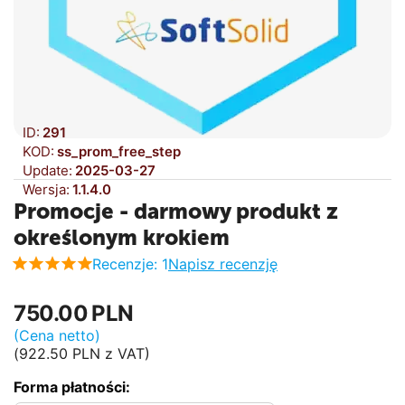
ID:
291
KOD:
ss_prom_free_step
Update:
2025-03-27
Wersja:
1.1.4.0
Promocje - darmowy produkt z
określonym krokiem
Recenzje: 1
Napisz recenzję
750.00
PLN
(Cena netto)
(
922.50
PLN
z VAT)
Forma płatności: