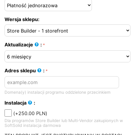
Wersja sklepu:
Aktualizacje
:
Adres sklepu
:
Domena(y) instalacji programu oddzielone przecinkiem
Instalacja
:
(+
250.00
PLN
)
Dla programów Store Builder lub Multi-Vendor zakupionych w
SoftSolid instalacja darmowa