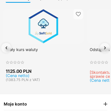
Stały kurs waluty
Odstąpien
1125.00
PLN
[Skontaktuj
(Cena netto)
sprawie ce
(
1383.75
PLN
z VAT)
(Cena nett
Moje konto