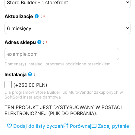
Aktualizacje
:
Adres sklepu
:
Domena(y) instalacji programu oddzielone przecinkiem
Instalacja
:
(+
250.00
PLN
)
Dla programów Store Builder lub Multi-Vendor zakupionych w
SoftSolid instalacja darmowa
TEN PRODUKT JEST DYSTYBUOWANY W POSTACI
ELEKTRONICZNEJ (PLIK DO POBRANIA).
Dodaj do listy życzeń
Porównaj
Zadaj pytanie