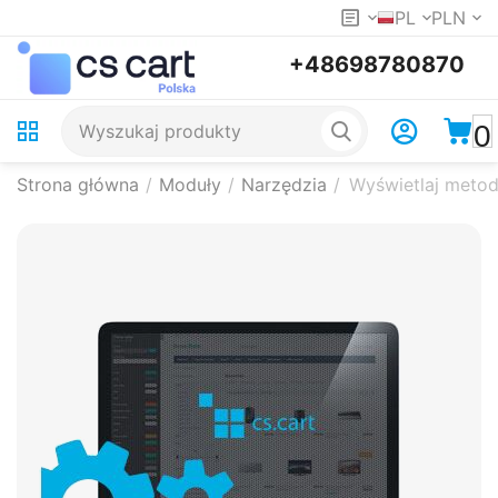
PL
PLN
+48698780870
0
Strona główna
/
Moduły
/
Narzędzia
/
Wyświetlaj metod