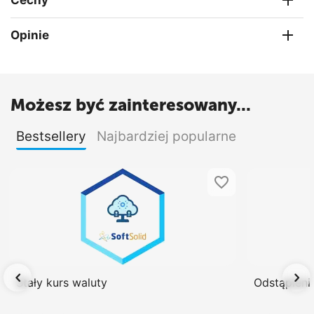
Cechy
Opinie
Możesz być zainteresowany...
Bestsellery
Najbardziej popularne
Stały kurs waluty
Odstąpien