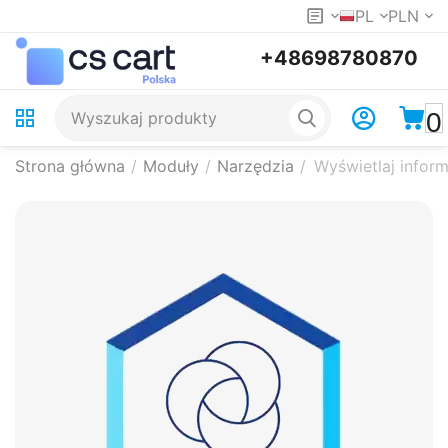
PL
PLN
+48698780870
0
Strona główna
/
Moduły
/
Narzędzia
/
Wyświetlaj informa