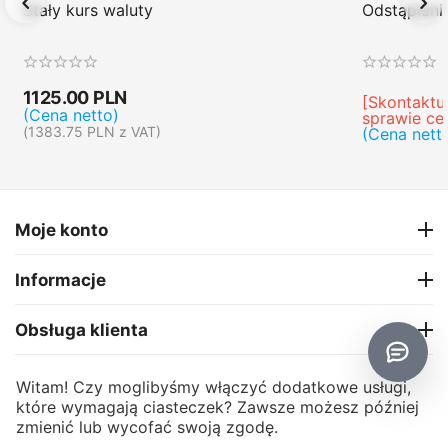
Stały kurs waluty
Odstąpien
1125.00
PLN
[Skontaktuj
(Cena netto)
sprawie ce
(
1383.75
PLN
z VAT)
(Cena nett
Moje konto
Informacje
Obsługa klienta
O firmie
Witam! Czy moglibyśmy włączyć dodatkowe usługi,
które wymagają ciasteczek? Zawsze możesz później
zmienić lub wycofać swoją zgodę.
CS-Cart
© 2006 - 2026 CS-Cart Poland. Powered by
and