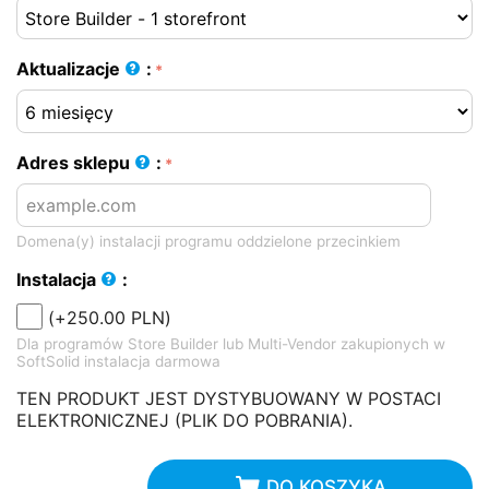
Aktualizacje
:
Adres sklepu
:
Domena(y) instalacji programu oddzielone przecinkiem
Instalacja
:
(+
250.00
PLN
)
Dla programów Store Builder lub Multi-Vendor zakupionych w
SoftSolid instalacja darmowa
TEN PRODUKT JEST DYSTYBUOWANY W POSTACI
ELEKTRONICZNEJ (PLIK DO POBRANIA).
DO KOSZYKA