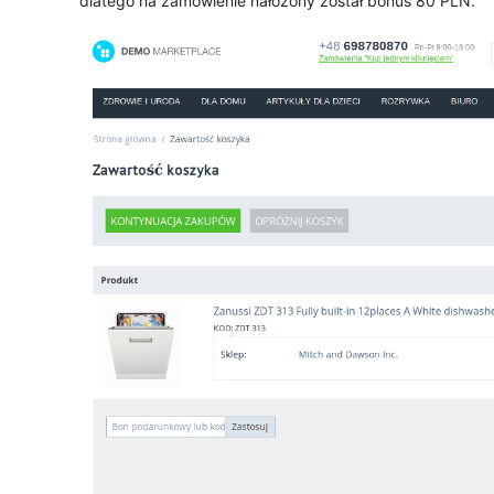
dlatego na zamówienie nałożony został bonus 80 PLN.