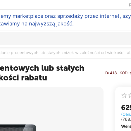
R
temy marketplace oraz sprzedaży przez internet, szy
Stawiamy na najwyższą jakość.
danie procentowych lub stałych zniżek w zależności od wielkości ra
entowych lub stałych
ID:
413
KOD:
kości rabatu
62
(Cen
(
768
Wers