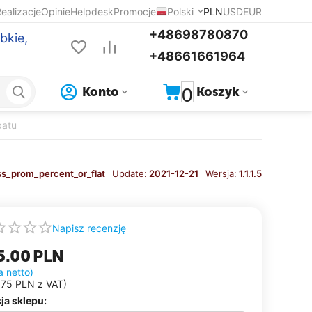
ealizacje
Opinie
Helpdesk
Promocje
Polski
PLN
USD
EUR
+48698780870
bkie,
+48661661964
0
Konto
Koszyk
batu
ss_prom_percent_or_flat
Update:
2021-12-21
Wersja:
1.1.1.5
Napisz recenzję
5.00
PLN
a netto)
.75
PLN
z VAT)
ja sklepu: