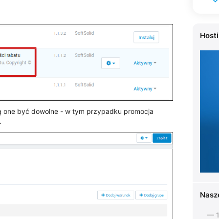
Host
ą one być dowolne - w tym przypadku promocja
.
Nasz
— 1