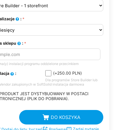
alizacje
:
s sklepu
:
a(y) instalacji programu oddzielone przecinkiem
(+
250.00
PLN
)
alacja
:
Dla programów Store Builder lub
-Vendor zakupionych w SoftSolid instalacja darmowa
 PRODUKT JEST DYSTYBUOWANY W POSTACI
TRONICZNEJ (PLIK DO POBRANIA).
DO KOSZYKA
Zadaj pytanie
Dodaj do listy życzeń
Porównaj