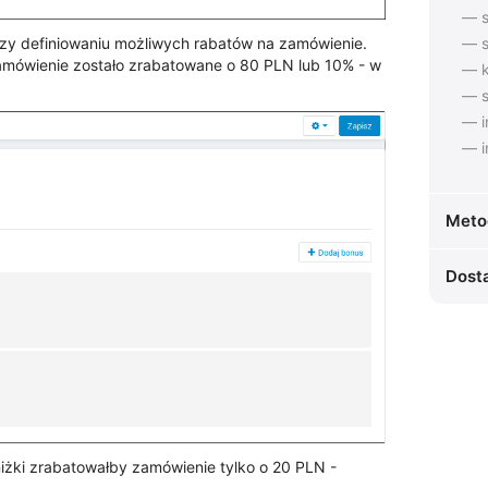
— s
rzy definiowaniu możliwych rabatów na zamówienie.
— s
zamówienie zostało zrabatowane o 80 PLN lub 10% - w
— k
— s
— i
— i
Meto
Dost
żki zrabatowałby zamówienie tylko o 20 PLN -