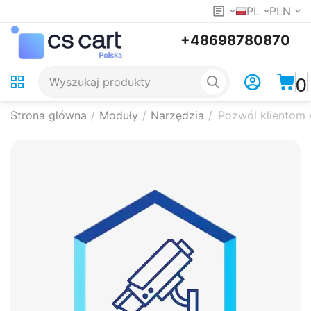
PL
PLN
+48698780870
0
Strona główna
/
Moduły
/
Narzędzia
/
Pozwól klientom