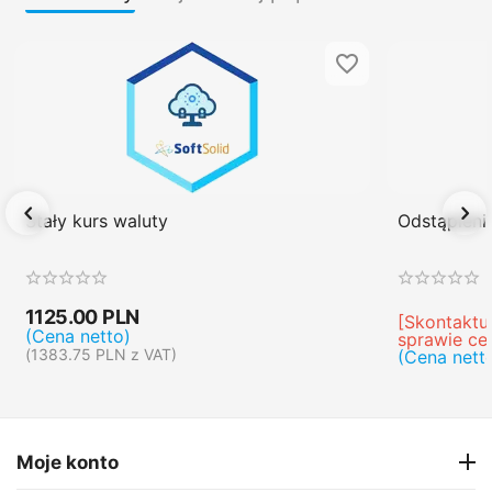
Stały kurs waluty
Odstąpien
1125.00
PLN
[Skontaktuj
(Cena netto)
sprawie ce
(
1383.75
PLN
z VAT)
(Cena nett
Moje konto