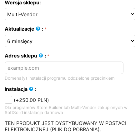
Wersja sklepu:
Aktualizacje
:
Adres sklepu
:
Domena(y) instalacji programu oddzielone przecinkiem
Instalacja
:
(+
250.00
PLN
)
Dla programów Store Builder lub Multi-Vendor zakupionych w
SoftSolid instalacja darmowa
TEN PRODUKT JEST DYSTYBUOWANY W POSTACI
ELEKTRONICZNEJ (PLIK DO POBRANIA).