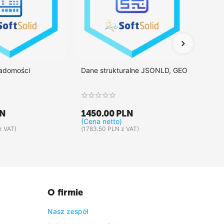
iadomości
Dane strukturalne JSONLD, GEO
Integr
LN
1450.00
PLN
1375
(Cena netto)
(Cena 
z VAT)
(
1783.50
PLN
z VAT)
(
1691.2
O firmie
Nasz zespół