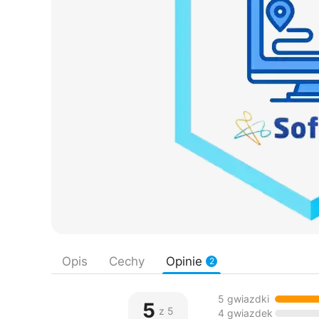
Opis
Cechy
Opinie
2
5 gwiazdki
5
z 5
4 gwiazdek