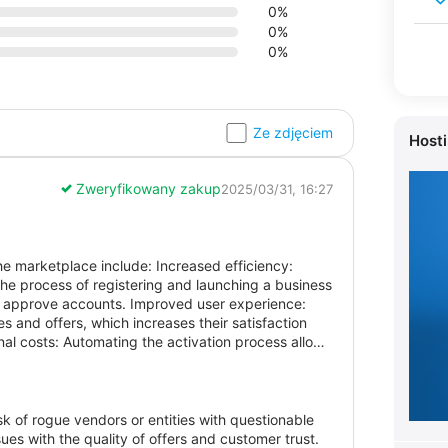
0%
0%
0%
Ze zdjęciem
Host
Zweryfikowany zakup
2025/03/31, 16:27
he marketplace include: Increased efficiency:
the process of registering and launching a business
ly approve accounts. Improved user experience:
es and offers, which increases their satisfaction
l costs: Automating the activation process allows
f to handle registration. Faster time to market: With
and reach new customers, increasing their chances in
The speed and ease of registration can attract
veness of the marketplace platform.
sk of rogue vendors or entities with questionable
sues with the quality of offers and customer trust.