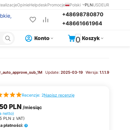
ealizacje
Opinie
Helpdesk
Promocje
Polski
PLN
USD
EUR
+48698780870
bkie,
+48661661964
0
Konto
Koszyk
r_auto_approve_sub_1M
Update:
2025-03-19
Wersja:
1.1.1.9
Napisz recenzję
Recenzje: 2
.50
PLN
/miesiąc
a netto)
5
PLN
z VAT)
a płatności: