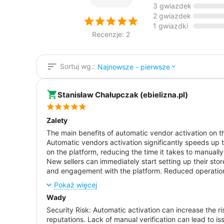
3 gwiazdek
2 gwiazdek
1 gwiazdki
Recenzje: 2
Sortuj wg.:
Najnowsze - pierwsze
Stanisław Chałupczak (ebielizna.pl)
Zalety
The main benefits of automatic vendor activation on t
Automatic vendors activation significantly speeds up 
on the platform, reducing the time it takes to manual
New sellers can immediately start setting up their stor
and engagement with the platform. Reduced operationa
for a reduction in the costs associated with hiring staf
Pokaż więcej
automatic activation, sellers can start selling faster 
Wady
the market. Increased attractiveness of the platform: 
more potential sellers, increasing the overall attracti
Security Risk: Automatic activation can increase the ri
reputations. Lack of manual verification can lead to is