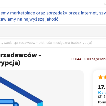
R
temy marketplace oraz sprzedaży przez internet, szy
Stawiamy na najwyższą jakość.
tywacja sprzedawców - płatność miesięczna (subskrypcja)
przedawców -
ID:
644
KOD:
ss_vendo
rypcja)
17
(Cen
(
21.5
Form