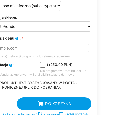
ja sklepu:
s sklepu
:
a(y) instalacji programu oddzielone przecinkiem
(+
250.00
PLN
)
alacja
:
Dla programów Store Builder lub
-Vendor zakupionych w SoftSolid instalacja darmowa
 PRODUKT JEST DYSTYBUOWANY W POSTACI
TRONICZNEJ (PLIK DO POBRANIA).
DO KOSZYKA
Zadaj pytanie
Dodaj do listy życzeń
Porównaj