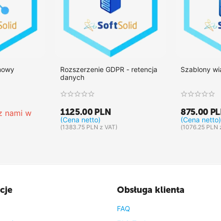
mowy
Rozszerzenie GDPR - retencja
Szablony w
danych
1125.00
PLN
875.00
P
 z nami w 
(Cena netto)
(Cena netto)
(
1383.75
PLN
z VAT)
(
1076.25
PLN
cje
Obsługa klienta
FAQ