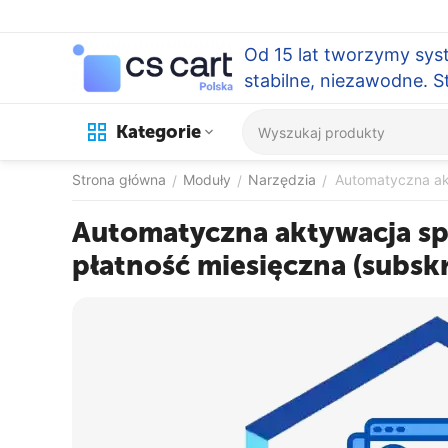
Od 15 lat tworzymy sys
stabilne, niezawodne. 
Kategorie
Strona główna
Moduły
Narzędzia
Automatyczna ak
/
/
/
Automatyczna aktywacja s
płatność miesięczna (subsk