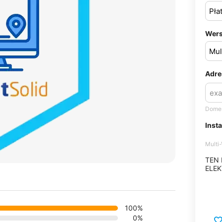
Wers
Adre
Domen
Inst
Multi
TEN
ELEK
100%
0%