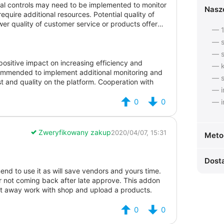
onal controls may need to be implemented to monitor
Nasz
equire additional resources. Potential quality of
lower quality of customer service or products offered
— 1
— s
— s
ositive impact on increasing efficiency and
— k
commended to implement additional monitoring and
— s
st and quality on the platform. Cooperation with
— i
0
0
— i
Zweryfikowany zakup
2020/04/07, 15:31
Meto
Dost
d to use it as will save vendors and yours time.
r not coming back after late approve. This addon
aight away work with shop and upload a products.
0
0