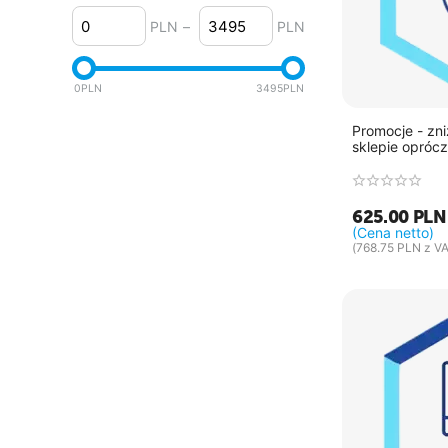
4.2.x
PLN
–
PLN
4.1.x
4.0.x
0
PLN
3495
PLN
Promocje - zn
sklepie opróc
625.00
PLN
(Cena netto)
(
768.75
PLN
z VA