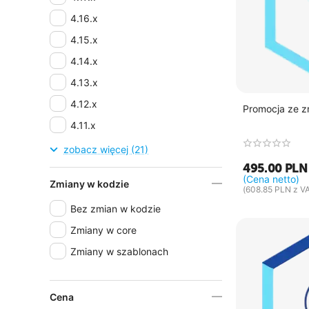
4.16.x
4.15.x
4.14.x
4.13.x
4.12.x
Promocja ze z
4.11.x
4.10.x
zobacz więcej (21)
495.00
PLN
4.9.x
(Cena netto)
Zmiany w kodzie
4.8.x
(
608.85
PLN
z VA
Bez zmian w kodzie
4.7.x
Zmiany w core
4.6.x
Zmiany w szablonach
4.5.x
4.4.x
4.3.x
Cena