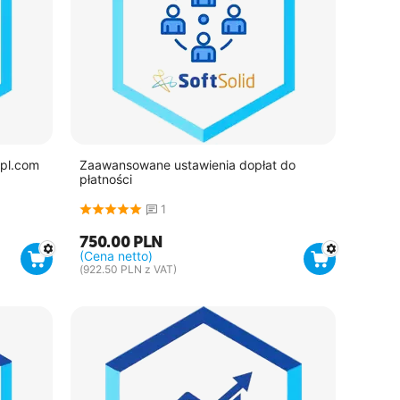
epl.com
Zaawansowane ustawienia dopłat do
płatności
1
750.00
PLN
(Cena netto)
(
922.50
PLN
z VAT)