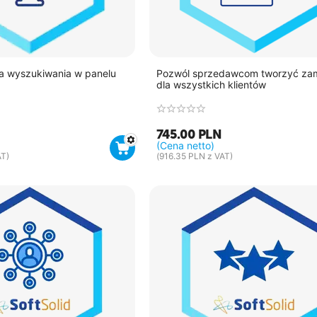
a wyszukiwania w panelu
Pozwól sprzedawcom tworzyć za
dla wszystkich klientów
745.00
PLN
(Cena netto)
T)
(
916.35
PLN
z VAT)