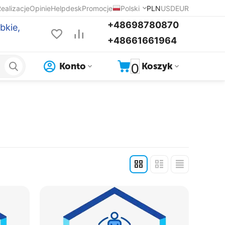
ealizacje
Opinie
Helpdesk
Promocje
Polski
PLN
USD
EUR
+48698780870
bkie,
+48661661964
0
Konto
Koszyk