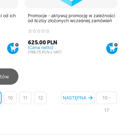
i od ich
Promocje - aktywuj promocję w zależności
od liczby złożonych wcześniej zamówień
625.00
PLN
(Cena netto)
(
768.75
PLN
z VAT)
któw
10
11
12
NASTĘPNA
10 -
17