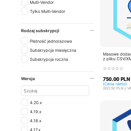
Multi-Vendor
Tylko Multi-Vendor
Rodzaj subskrypcji
Płatność jednorazowa
Subskrypcja miesięczna
Masowe dodaw
z pliku CSV/X
Subskrypcja roczna
750.00
PLN
Wersja
(Cena netto)
(
922.50
PLN
z VA
4.20.x
4.19.x
4.18.x
4.17.x