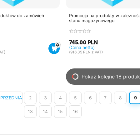
oduktów do zamówień
Promocja na produkty w zależnośc
stanu magazynowego
745.00
PLN
(Cena netto)
AT)
(
916.35
PLN
z VAT)
Pokaż kolejne 18 produ
PRZEDNIA
2
3
4
5
6
7
8
9
13
14
15
16