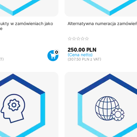
ukty w zamówieniach jako
Alternatywna numeracja zamówie
e
250.00
PLN
(Cena netto)
T)
(
307.50
PLN
z VAT)