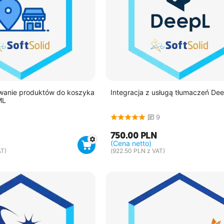
anie produktów do koszyka
Integracja z usługą tłumaczeń De
ML
9
750.00
PLN
(Cena netto)
T)
(
922.50
PLN
z VAT)