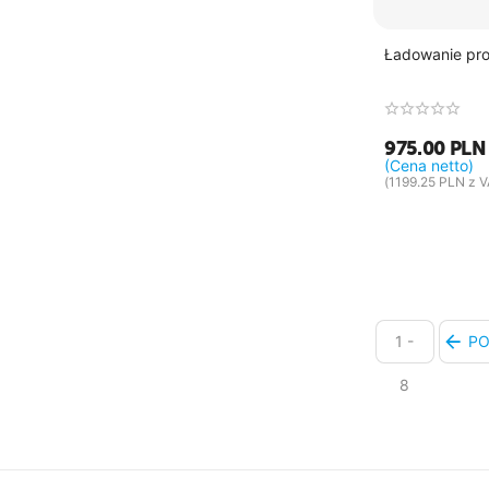
Ładowanie pr
975.00
PLN
(Cena netto)
(
1199.25
PLN
z V
1 -
PO
8