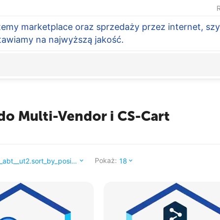
R
temy marketplace oraz sprzedaży przez internet, szy
Stawiamy na najwyższą jakość.
do Multi-Vendor i CS-Cart
Pokaż:
_abt__ut2.sort_by_position_
18