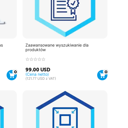
as
Zaawansowane wyszukiwanie dla
produktów
99.00
USD
(Cena netto)
(
121.77
USD
z VAT)