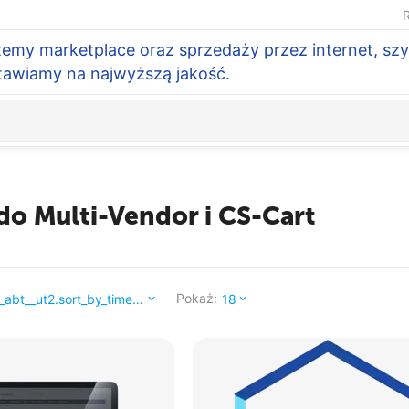
R
temy marketplace oraz sprzedaży przez internet, szy
Stawiamy na najwyższą jakość.
do Multi-Vendor i CS-Cart
Pokaż:
_abt__ut2.sort_by_timestamp_
18