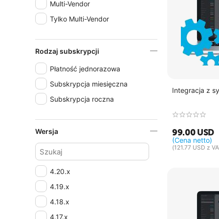
Multi-Vendor
Tylko Multi-Vendor
Rodzaj subskrypcji
Płatność jednorazowa
Subskrypcja miesięczna
Integracja z 
Subskrypcja roczna
99.00
USD
Wersja
(Cena netto)
(
121.77
USD
z VA
4.20.x
4.19.x
4.18.x
4.17.x