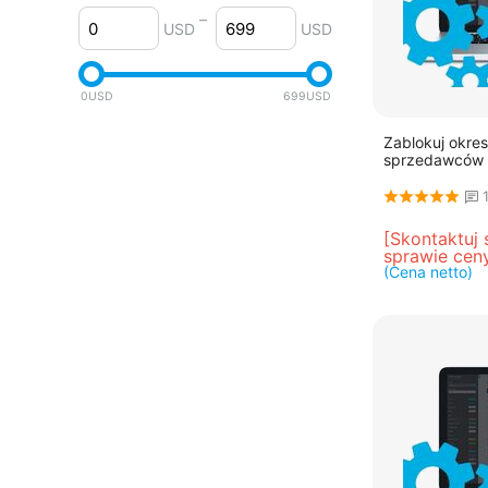
4.2.x
–
USD
USD
4.1.x
4.0.x
0
USD
699
USD
Zablokuj okres
sprzedawców
[Skontaktuj 
sprawie cen
(Cena netto)