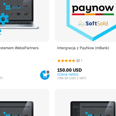
systemem WebePartners
Intergracja z PayNow (mBank)
1
150.00
USD
(Cena netto)
T)
(
184.50
USD
z VAT)