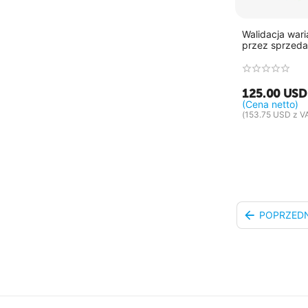
Walidacja war
przez sprzed
125.00
USD
(Cena netto)
(
153.75
USD
z V
POPRZED