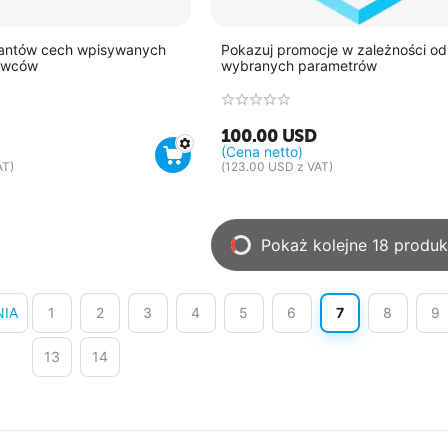
iantów cech wpisywanych
Pokazuj promocje w zależności od
awców
wybranych parametrów
100.00
USD
(Cena netto)
AT)
(
123.00
USD
z VAT)
Pokaż kolejne 18 produ
NIA
1
2
3
4
5
6
7
8
9
13
14