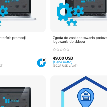
terfejs promocji
Zgoda do zaakceptowania podcz
logowania do sklepu
49.00
USD
(Cena netto)
AT)
(
60.27
USD
z VAT)