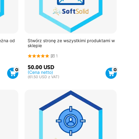
eżna od
Stwórz stronę ze wszystkimi produktami w
sklepie
1
50.00
USD
(Cena netto)
(
61.50
USD
z VAT)