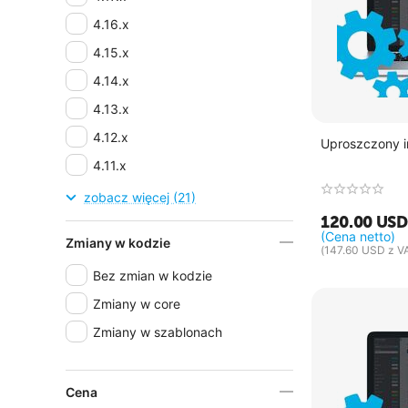
4.16.x
4.15.x
4.14.x
4.13.x
4.12.x
Uproszczony in
4.11.x
4.10.x
zobacz więcej (21)
120.00
USD
4.9.x
(Cena netto)
Zmiany w kodzie
4.8.x
(
147.60
USD
z V
Bez zmian w kodzie
4.7.x
Zmiany w core
4.6.x
Zmiany w szablonach
4.5.x
4.4.x
4.3.x
Cena