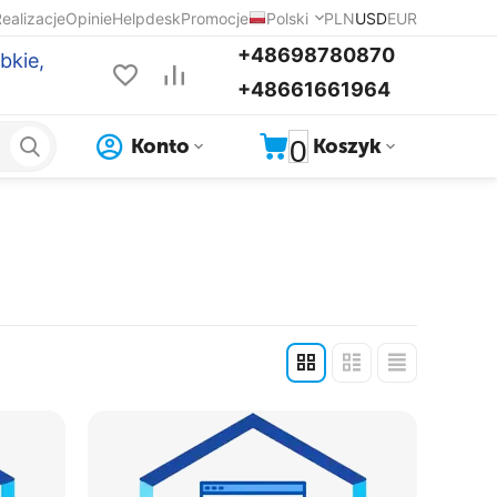
ealizacje
Opinie
Helpdesk
Promocje
Polski
PLN
USD
EUR
+48698780870
bkie,
+48661661964
0
Konto
Koszyk