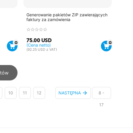
Generowanie pakietów ZIP zawierających
faktury za zamówienia
75.00
USD
(Cena netto)
(
92.25
USD
z VAT)
któw
10
11
12
NASTĘPNA
8 -
17