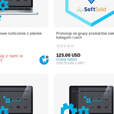
owe rozliczenia z planów
Promocja na grupy produktów zal
kategorii i cech
1
125.00
USD
się z nami w 
(Cena netto)
y]
(
153.75
USD
z VAT)