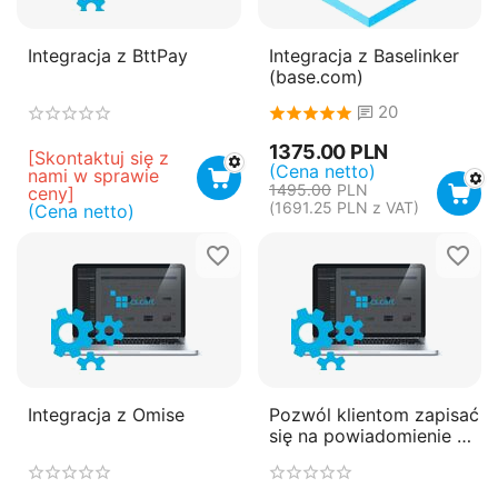
Integracja z BttPay
Integracja z Baselinker
(base.com)
20
1375.00
PLN
[Skontaktuj się z 
(Cena netto)
nami w sprawie 
1495.00
PLN
ceny]
(
1691.25
PLN
z VAT)
(Cena netto)
Integracja z Omise
Pozwól klientom zapisać
się na powiadomienie o
ponowym złożeniu
zamówienia