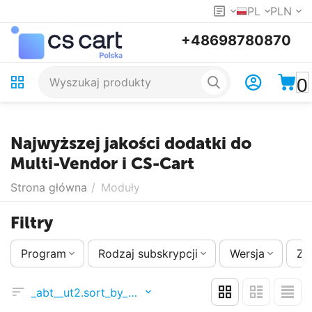
PL
PLN
+48698780870
0
Najwyższej jakości dodatki do
Multi-Vendor i CS-Cart
Strona główna
/
Moduły
Filtry
Program
Rodzaj subskrypcji
Wersja
Zm
_abt__ut2.sort_by_position_