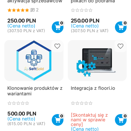
aktywacja sprzedawców
plikach do pobrania
2
250.00
PLN
250.00
PLN
(Cena netto)
(Cena netto)
(
307.50
PLN
z VAT)
(
307.50
PLN
z VAT)
Klonowanie produktów z
Integracja z floori.io
wariantami
500.00
PLN
[Skontaktuj się z 
(Cena netto)
nami w sprawie 
(
615.00
PLN
z VAT)
ceny]
(Cena netto)