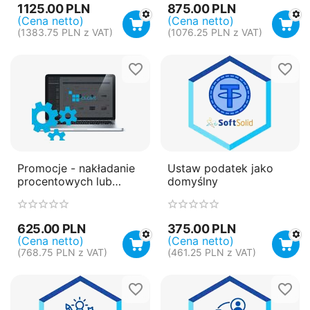
1125.00
PLN
875.00
PLN
(Cena netto)
(Cena netto)
(
1383.75
PLN
z VAT)
(
1076.25
PLN
z VAT)
Promocje - nakładanie
Ustaw podatek jako
procentowych lub
domyślny
stałych zniżek w
zależności od wielkości
rabatu
625.00
PLN
375.00
PLN
(Cena netto)
(Cena netto)
(
768.75
PLN
z VAT)
(
461.25
PLN
z VAT)