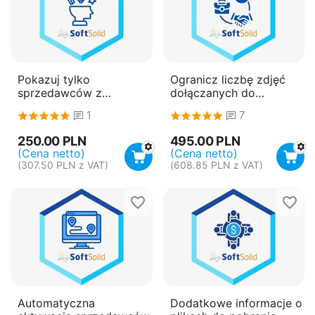
Pokazuj tylko
Ogranicz liczbę zdjęć
sprzedawców z
dołączanych do
aktywnymi produktami
produktów
1
7
250.00
PLN
495.00
PLN
(Cena netto)
(Cena netto)
(
307.50
PLN
z VAT)
(
608.85
PLN
z VAT)
Automatyczna
Dodatkowe informacje o