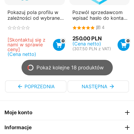
Pokazuj pola profilu w
Pozwól sprzedawcom
zależności od wybranej
wpisać hasło do konta
wysyłki
przy rejestracji
4
250.00
PLN
[Skontaktuj się z 
(Cena netto)
nami w sprawie 
(
307.50
PLN
z VAT)
ceny]
(Cena netto)
Pokaż kolejne 18 produktów
POPRZEDNIA
NASTĘPNA
Moje konto
Informacje