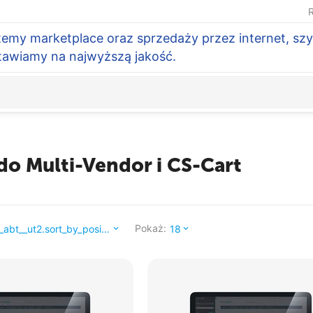
R
temy marketplace oraz sprzedaży przez internet, szy
Stawiamy na najwyższą jakość.
do Multi-Vendor i CS-Cart
Pokaż:
_abt__ut2.sort_by_position_
18