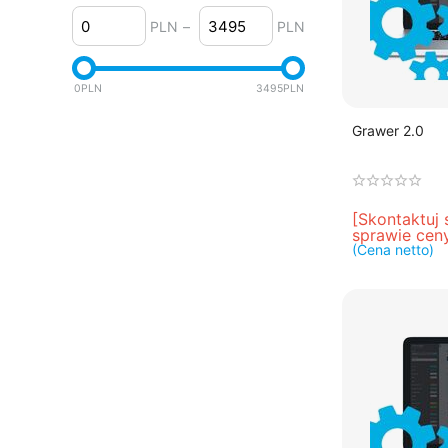
4.2.x
PLN
–
PLN
4.1.x
4.0.x
0
PLN
3495
PLN
Grawer 2.0
[Skontaktuj 
sprawie cen
(Cena netto)