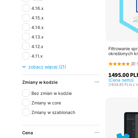
4.16.x
4.15.x
4.14.x
4.13.x
4.12.x
Filtrowanie s
określonych kr
4.11.x
4.10.x
zobacz więcej (21)
1495.00
PL
4.9.x
(Cena netto)
Zmiany w kodzie
4.8.x
(
1838.85
PLN
z V
Bez zmian w kodzie
4.7.x
Zmiany w core
4.6.x
Zmiany w szablonach
4.5.x
4.4.x
4.3.x
Cena