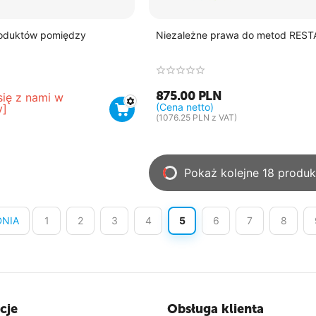
roduktów pomiędzy
Niezależne prawa do metod REST
875.00
PLN
się z nami w 
(Cena netto)
y]
(
1076.25
PLN
z VAT)
Pokaż kolejne 18 produ
DNIA
1
2
3
4
5
6
7
8
cje
Obsługa klienta