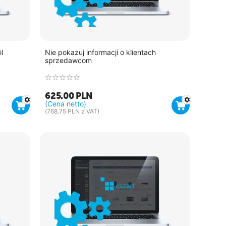
l
Nie pokazuj informacji o klientach
sprzedawcom
625.00
PLN
(Cena netto)
(
768.75
PLN
z VAT)