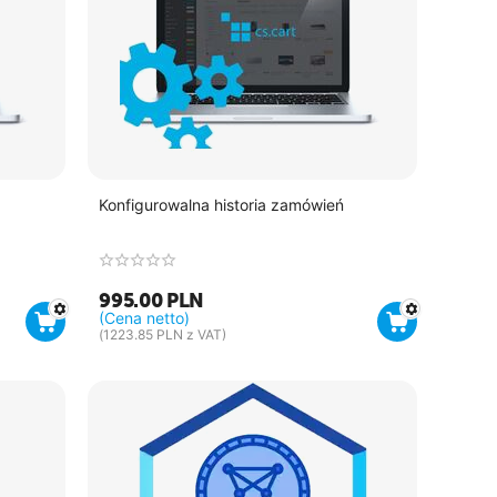
Konfigurowalna historia zamówień
995.00
PLN
(Cena netto)
(
1223.85
PLN
z VAT)