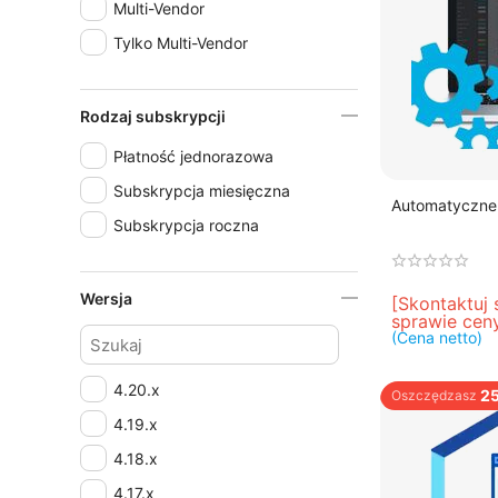
Multi-Vendor
Tylko Multi-Vendor
Rodzaj subskrypcji
Płatność jednorazowa
Subskrypcja miesięczna
Automatyczne 
Subskrypcja roczna
Wersja
[Skontaktuj 
sprawie cen
(Cena netto)
4.20.x
2
Oszczędzasz
4.19.x
4.18.x
4.17.x