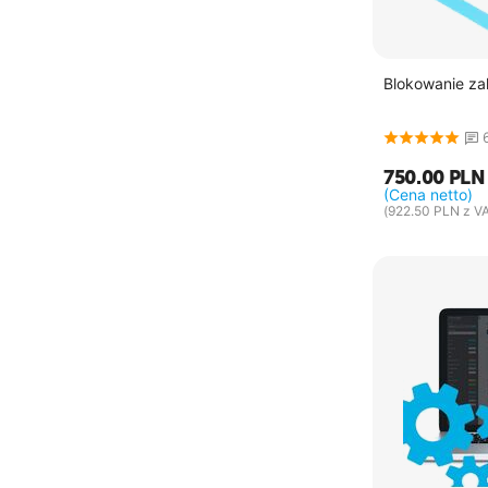
Blokowanie zak
750.00
PLN
(Cena netto)
(
922.50
PLN
z VA