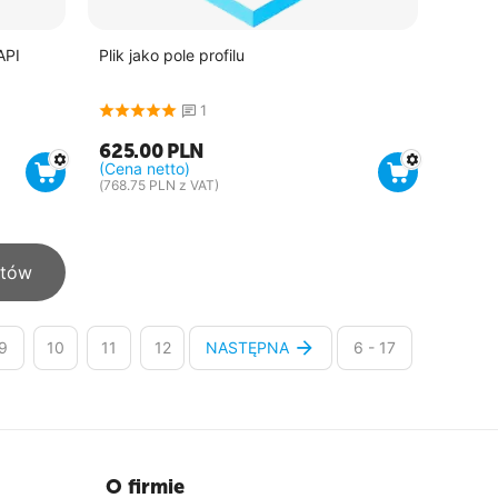
API
Plik jako pole profilu
1
625.00
PLN
(Cena netto)
(
768.75
PLN
z VAT)
któw
9
10
11
12
NASTĘPNA
6 - 17
O firmie