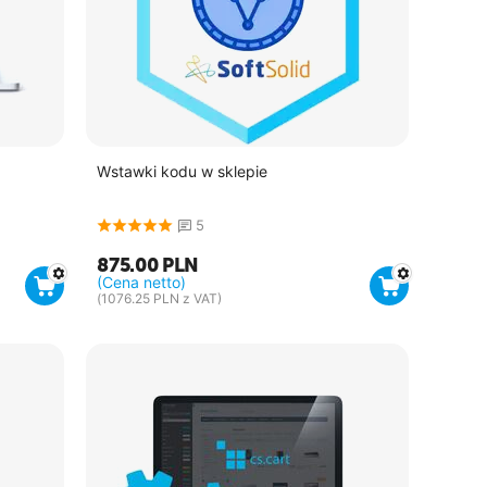
Wstawki kodu w sklepie
5
875.00
PLN
(Cena netto)
(
1076.25
PLN
z VAT)