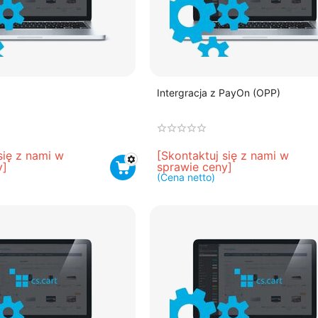
Intergracja z PayOn (OPP)
się z nami w 
[Skontaktuj się z nami w 
y]
sprawie ceny]
(Cena netto)