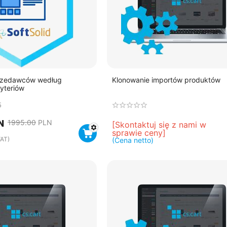
przedawców według
Klonowanie importów produktów
yteriów
5
N
1995.00
PLN
[Skontaktuj się z nami w 
sprawie ceny]
AT)
(Cena netto)