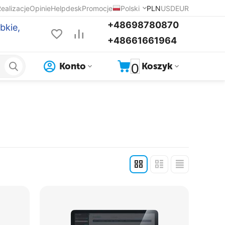
ealizacje
Opinie
Helpdesk
Promocje
Polski
PLN
USD
EUR
+48698780870
bkie,
+48661661964
0
Konto
Koszyk